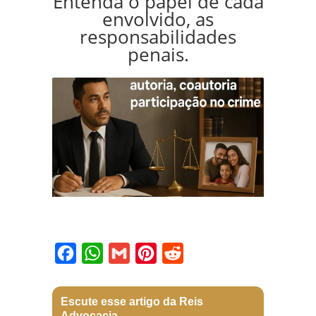
Entenda o papel de cada
envolvido, as
responsabilidades
penais.
Facebook
WhatsApp
Gmail
Pinterest
Reddit
Escute esse artigo da Reis
Advocacia