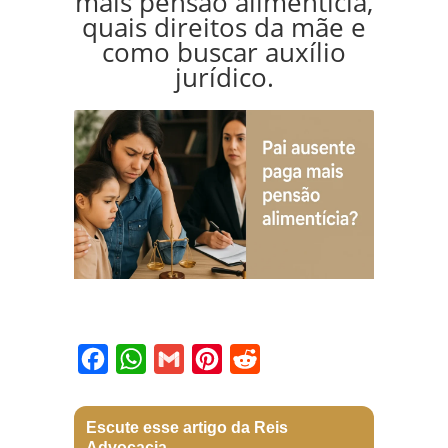
mais pensão alimentícia,
quais direitos da mãe e
como buscar auxílio
jurídico.
Facebook
WhatsApp
Gmail
Pinterest
Reddit
Escute esse artigo da Reis
Advocacia