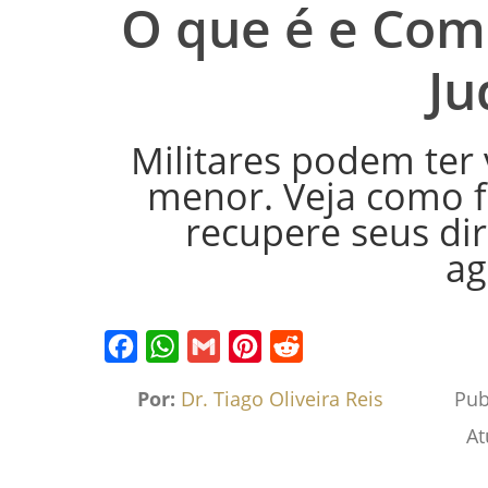
O que é e Com
Ju
Militares podem ter
menor. Veja como fu
recupere seus di
ag
Facebook
WhatsApp
Gmail
Pinterest
Reddit
Por:
Dr. Tiago Oliveira Reis
Pub
At