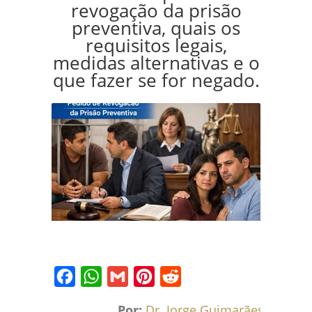
revogação da prisão
preventiva, quais os
requisitos legais,
medidas alternativas e o
que fazer se for negado.
Facebook
WhatsApp
Gmail
Pinterest
Reddit
Por:
Dr. Jorge Guimarães