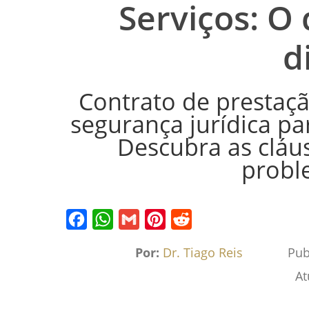
Serviços: O
d
Contrato de prestaçã
segurança jurídica p
Descubra as cláus
probl
Facebook
WhatsApp
Gmail
Pinterest
Reddit
Por:
Dr. Tiago Reis
Pub
At