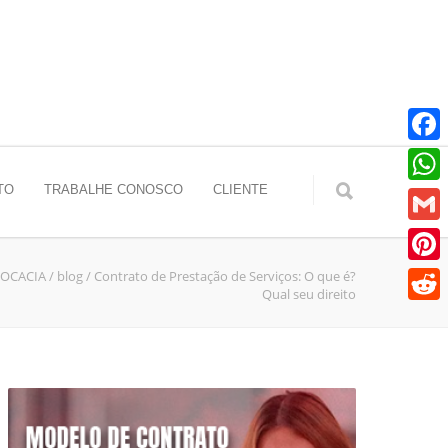
Faceb
TO
TRABALHE CONOSCO
CLIENTE
Whats
Gmail
VOCACIA
/
blog
/
Contrato de Prestação de Serviços: O que é?
Pinter
Qual seu direito
Reddit