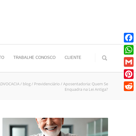
Faceb
TO
TRABALHE CONOSCO
CLIENTE
Whats
Gmail
ADVOCACIA
/
blog
/
Previdenciário
/
Aposentadoria: Quem Se
Pinter
Enquadra na Lei Antiga?
Reddit