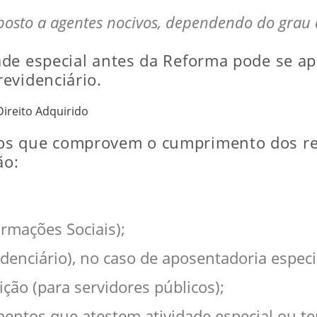
posto a agentes nocivos, dependendo do grau d
de especial antes da Reforma pode se apo
evidenciário.
ireito Adquirido
os que comprovem o cumprimento dos req
ão:
rmações Sociais);
videnciário), no caso de aposentadoria especi
ção (para servidores públicos);
ntos que atestem atividade especial ou tem