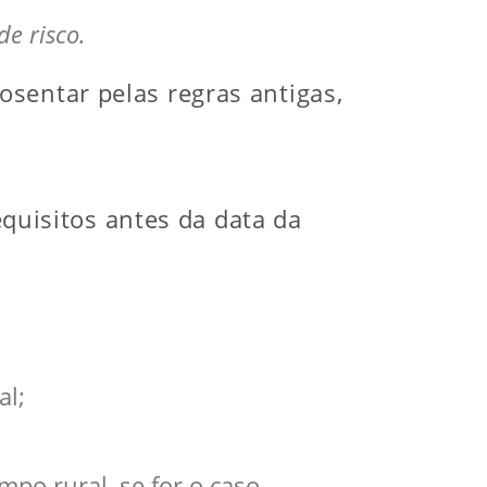
e risco.
sentar pelas regras antigas,
uisitos antes da data da
al;
po rural, se for o caso.