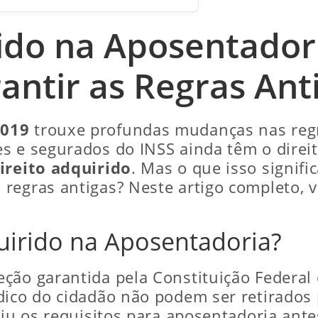
rido na Aposentador
antir as Regras Ant
2019
trouxe profundas mudanças nas regr
s e segurados do INSS ainda têm o direi
ireito adquirido
. Mas o que isso signifi
regras antigas? Neste artigo completo, 
uirido na Aposentadoria?
ção garantida pela Constituição Federal 
dico do cidadão não podem ser retirados
priu os requisitos para aposentadoria an