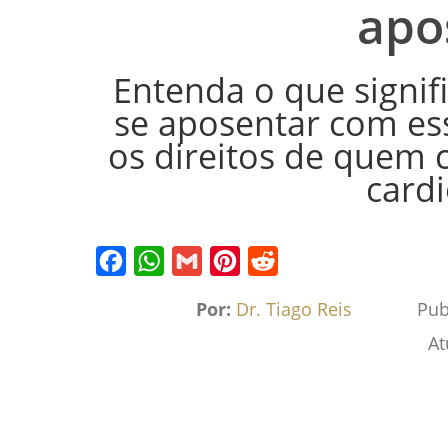
apo
Entenda o que signifi
se aposentar com ess
os direitos de quem 
cardi
Facebook
WhatsApp
Gmail
Pinterest
Reddit
Por:
Dr. Tiago Reis
Pub
At