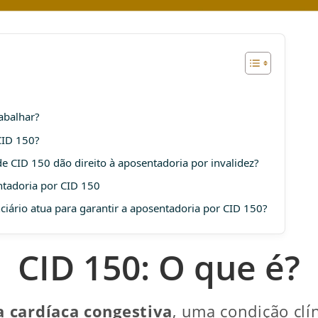
abalhar?
CID 150?
e CID 150 dão direito à aposentadoria por invalidez?
ntadoria por CID 150
ário atua para garantir a aposentadoria por CID 150?
CID 150: O que é?
a cardíaca congestiva
, uma condição clí