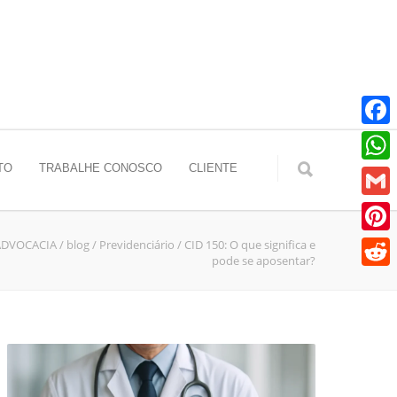
Faceb
TO
TRABALHE CONOSCO
CLIENTE
Whats
Gmail
ADVOCACIA
/
blog
/
Previdenciário
/
CID 150: O que significa e
Pinter
pode se aposentar?
Reddit