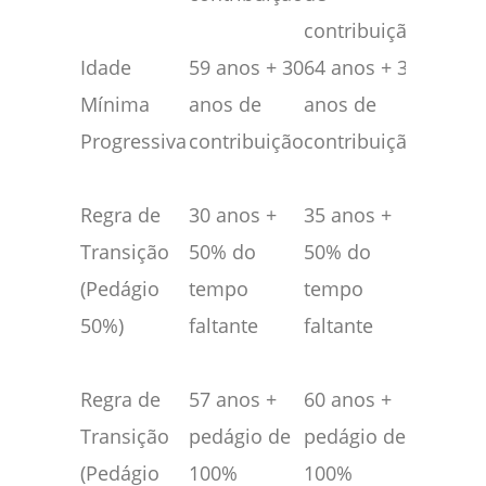
contribuição
Idade
59 anos + 30
64 anos + 35
Cresci
Mínima
anos de
anos de
gradua
Progressiva
contribuição
contribuição
idade
mínim
Regra de
30 anos +
35 anos +
Válida 
Transição
50% do
50% do
quem
(Pedágio
tempo
tempo
faltava
50%)
faltante
faltante
pouco
2019
Regra de
57 anos +
60 anos +
Exigênc
Transição
pedágio de
pedágio de
dobrad
(Pedágio
100%
100%
tempo