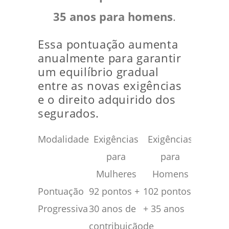
35 anos para homens
.
Essa pontuação aumenta
anualmente para garantir
um equilíbrio gradual
entre as novas exigências
e o direito adquirido dos
segurados.
Modalidade
Exigências
Exigências
Observ
para
para
Mulheres
Homens
Pontuação
92 pontos +
102 pontos
A pont
Progressiva
30 anos de
+ 35 anos
sobe a
contribuição
de
ano