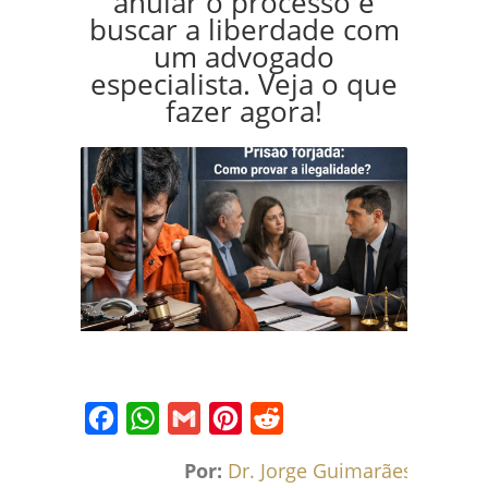
anular o processo e
buscar a liberdade com
um advogado
especialista. Veja o que
fazer agora!
Facebook
WhatsApp
Gmail
Pinterest
Reddit
Por:
Dr. Jorge Guimarães