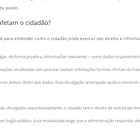
de poder.
afetam o cidadão?
cial para entender como o cidadão pode exercer seu direito à informa
gar, de forma proativa, informações relevantes – como dados orçamentário
ções atualizadas sem precisar realizar solicitações formais. Portais da tran
ar acesso direto aos dados. Essa divulgação antecipada ajuda a construir
o divulgadas espontaneamente, o cidadão tem o direito de solicitá-las for
er órgão público. Essa modalidade exige que a administração responda, den