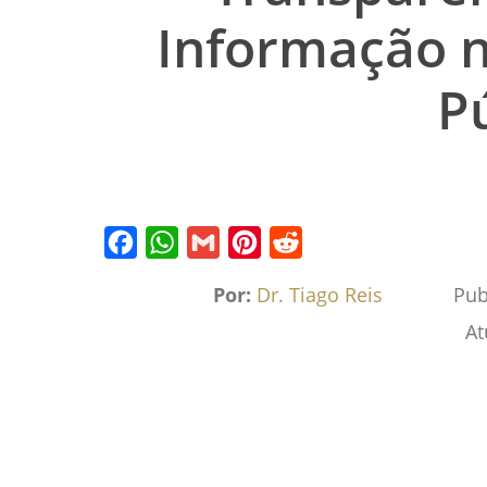
Informação 
P
Facebook
WhatsApp
Gmail
Pinterest
Reddit
Por:
Dr. Tiago Reis
Pub
At