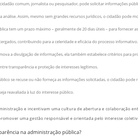
idadão comum, jornalista ou pesquisador, pode solicitar informações públic
ra análise. Assim, mesmo sem grandes recursos jurídicos, o cidadão pode mo
lica tem um prazo máximo – geralmente de 20 dias úteis – para fornecer a
ergados, contribuindo para a celeridade e eficácia do processo informativo.
mova a divulgação de informações, ela também estabelece critérios para 
ntre transparência e proteção de interesses legítimos.
lico se recuse ou não forneça as informações solicitadas, o cidadão pode 
a reavaliada à luz do interesse público.
inistração e incentivam uma cultura de abertura e colaboração en
omover uma gestão responsável e orientada pelo interesse coletiv
sparência na administração pública?