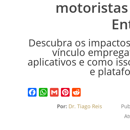
motoristas 
En
Descubra os impactos
vínculo empregat
aplicativos e como iss
e platafo
Facebook
WhatsApp
Gmail
Pinterest
Reddit
Por:
Dr. Tiago Reis
Pub
At