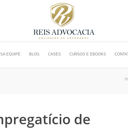
SA EQUIPE
BLOG
CASES
CURSOS E EBOOKS
CONTA
R
mpregatício de