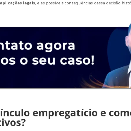
mplicações legais
, e as possíveis consequências dessa decisão histó
vínculo empregatício e como
tivos?