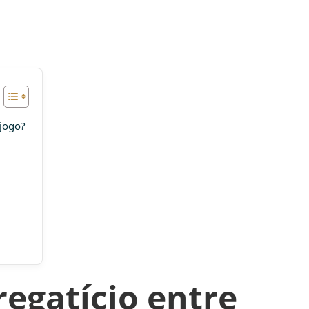
 jogo?
egatício entre