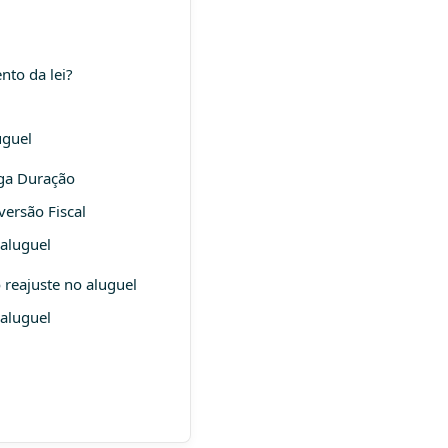
to da lei?
uguel
nga Duração
versão Fiscal
 aluguel
 reajuste no aluguel
 aluguel