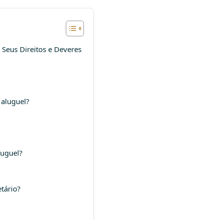
 Seus Direitos e Deveres
 aluguel?
luguel?
etário?