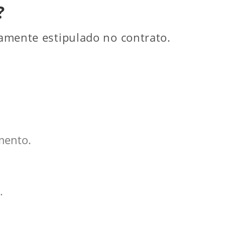
?
ramente estipulado no contrato.
umento.
.