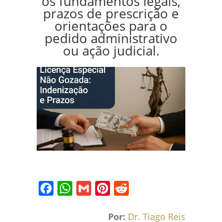
os fundamentos legais,
prazos de prescrição e
orientações para o
pedido administrativo
ou ação judicial.
Facebook
WhatsApp
Gmail
Pinterest
Reddit
Por:
Dr. Tiago Reis