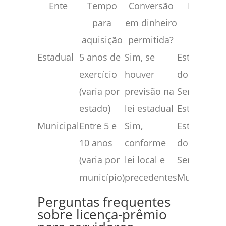
Ente
Tempo
Conversão
Base
para
em dinheiro
legal
aquisição
permitida?
Estadual
5 anos de
Sim, se
Estatuto
exercício
houver
do
(varia por
previsão na
Servidor
estado)
lei estadual
Estadual
Municipal
Entre 5 e
Sim,
Estatuto
10 anos
conforme
do
(varia por
lei local e
Servidor
município)
precedentes
Municipal
Perguntas frequentes
sobre licença-prêmio