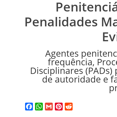
Penitenciá
Penalidades M
Ev
Agentes penitenc
frequência, Proc
Disciplinares (PADs
de autoridade e fa
pr
Facebook
WhatsApp
Gmail
Pinterest
Reddit