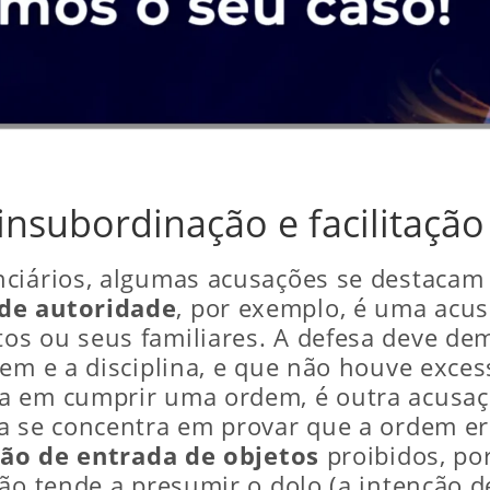
insubordinação e facilitação
nciários, algumas acusações se destaca
de autoridade
, por exemplo, é uma acus
os ou seus familiares. A defesa deve de
dem e a disciplina, e que não houve exce
a em cumprir uma ordem, é outra acusaçã
a se concentra em provar que a ordem er
ção de entrada de objetos
proibidos, po
ão tende a presumir o dolo (a intenção d