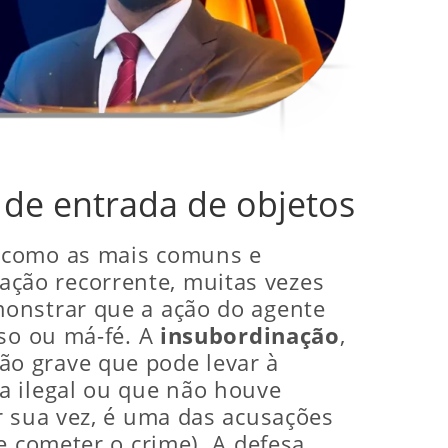
 de entrada de objetos
m como as mais comuns e
ação recorrente, muitas vezes
monstrar que a ação do agente
sso ou má-fé. A
insubordinação
,
o grave que pode levar à
a ilegal ou que não houve
r sua vez, é uma das acusações
e cometer o crime). A defesa