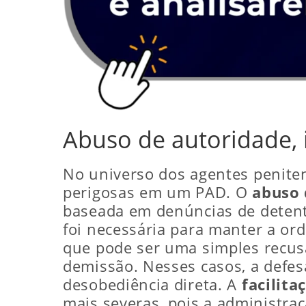
Abuso de autoridade, 
No universo dos agentes penite
perigosas em um PAD. O
abuso 
baseada em denúncias de detent
foi necessária para manter a or
que pode ser uma simples recus
demissão. Nesses casos, a defes
desobediência direta. A
facilita
mais severas, pois a administraç