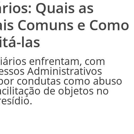
rios: Quais as
ais Comuns e Como
itá-las
iários enfrentam, com
essos Administrativos
) por condutas como abuso
cilitação de objetos no
esídio.