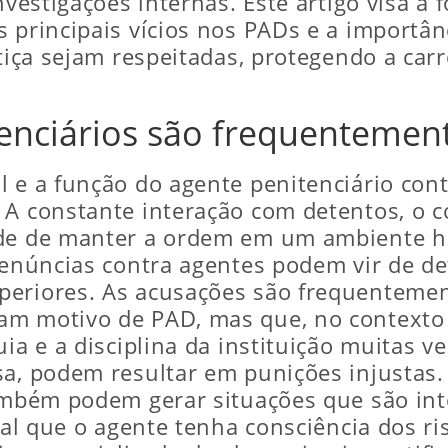
investigações internas. Este artigo visa 
s principais vícios nos PADs e a importân
stiça sejam respeitadas, protegendo a car
enciários são frequentemen
l e a função do agente penitenciário con
 A constante interação com detentos, o c
ade de manter a ordem em um ambiente h
denúncias contra agentes podem vir de det
periores. As acusações são frequentemen
am motivo de PAD, mas que, no contexto
uia e a disciplina da instituição muitas 
sa, podem resultar em punições injustas
também podem gerar situações que são in
cial que o agente tenha consciência dos ri