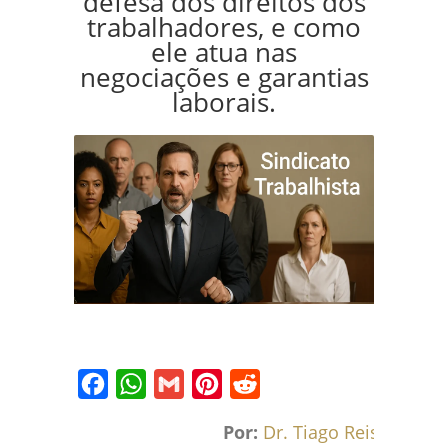
defesa dos direitos dos
trabalhadores, e como
ele atua nas
negociações e garantias
laborais.
Facebook
WhatsApp
Gmail
Pinterest
Reddit
Por:
Dr. Tiago Reis