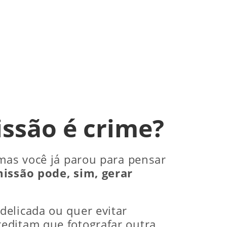
issão é crime?
 mas você já parou para pensar
issão pode, sim, gerar
delicada ou quer evitar
editam que fotografar outra