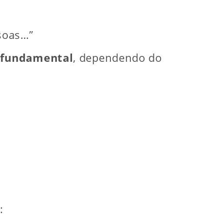
ssoas…”
o fundamental
, dependendo do
: