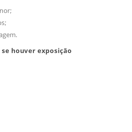
nor;
os;
magem.
l se houver exposição