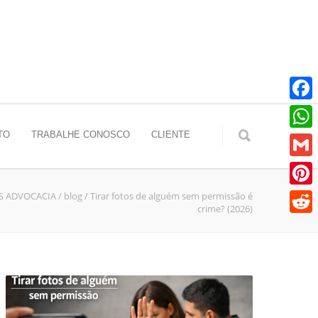
Faceb
TO
TRABALHE CONOSCO
CLIENTE
Whats
Gmail
IS ADVOCACIA
/
blog
/
Tirar fotos de alguém sem permissão é
Pinter
crime? (2026)
Reddit