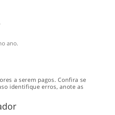
.
no ano.
lores a serem pagos. Confira se
so identifique erros, anote as
ador