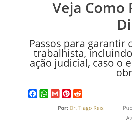
Veja Como 
Di
Passos para garantir
trabalhista, incluind
ação judicial, caso 
obr
Facebook
WhatsApp
Gmail
Pinterest
Reddit
Por:
Dr. Tiago Reis
Pub
At