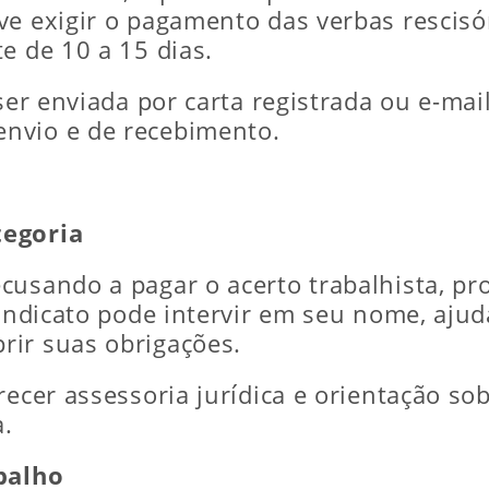
ve exigir o pagamento das verbas rescisó
e de 10 a 15 dias.
 ser enviada por carta registrada ou e-ma
nvio e de recebimento.
tegoria
cusando a pagar o acerto trabalhista, pr
sindicato pode intervir em seu nome, aju
rir suas obrigações.
recer assessoria jurídica e orientação s
a.
abalho