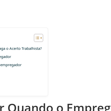
a o Acerto Trabalhista?
regador
o empregador
r Quando o Empreg