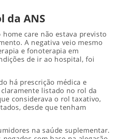
l da ANS
o home care não estava previsto
dimento. A negativa veio mesmo
erapia e fonoterapia em
ições de ir ao hospital, foi
o há prescrição médica e
claramente listado no rol da
ue considerava o rol taxativo,
istados, desde que tenham
sumidores na saúde suplementar.
s negados com base na alegação