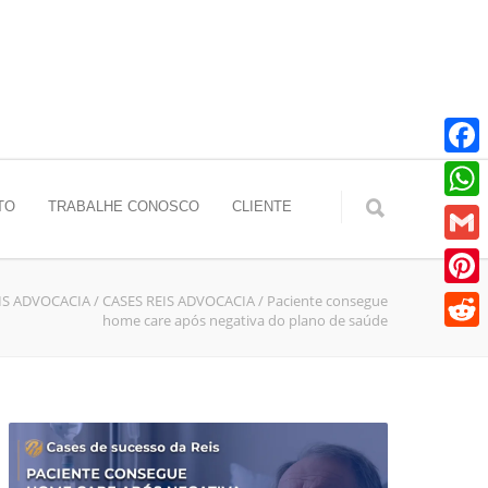
Faceb
TO
TRABALHE CONOSCO
CLIENTE
Whats
Gmail
IS ADVOCACIA
/
CASES REIS ADVOCACIA
/
Paciente consegue
Pinter
home care após negativa do plano de saúde
Reddit