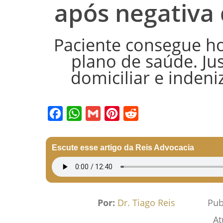
após negativa
Paciente consegue h
plano de saúde. Ju
domiciliar e inden
Facebook
WhatsApp
Gmail
Pinterest
Reddit
Escute esse artigo da Reis Advocacia
Por:
Dr. Tiago Reis
Pub
At