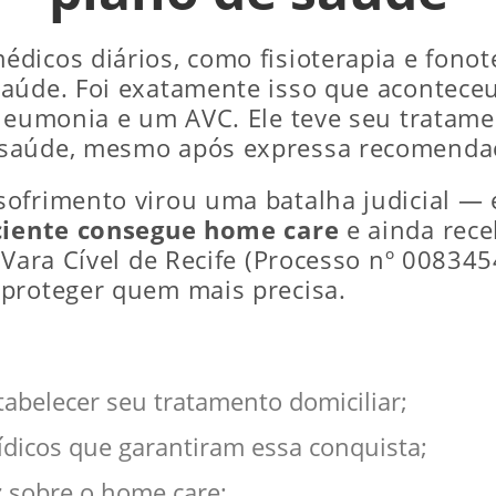
icos diários, como fisioterapia e fonote
aúde. Foi exatamente isso que aconteceu
pneumonia e um AVC. Ele teve seu tratam
 saúde, mesmo após expressa recomenda
frimento virou uma batalha judicial — e 
ciente consegue home care
e ainda rece
 Vara Cível de Recife (Processo nº 00834
 proteger quem mais precisa.
abelecer seu tratamento domiciliar;
dicos que garantiram essa conquista;
z sobre o home care;