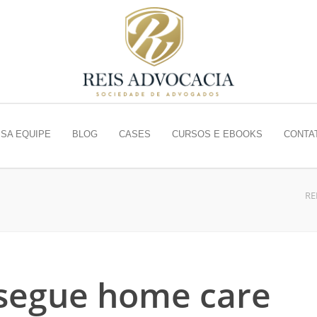
SA EQUIPE
BLOG
CASES
CURSOS E EBOOKS
CONTA
RE
nsegue home care