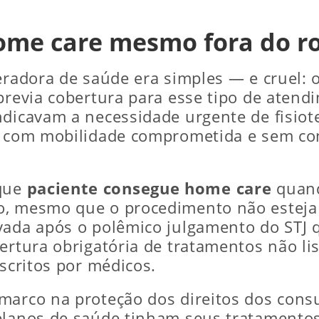
ome care mesmo fora do ro
peradora de saúde era simples — e cruel: 
 previa cobertura para esse tipo de aten
ndicavam a necessidade urgente de fisiot
, com mobilidade comprometida e sem cond
 que
paciente consegue home care
quand
o, mesmo que o procedimento não esteja 
vada após o polêmico julgamento do STJ q
bertura obrigatória de tratamentos não l
escritos por médicos.
 marco na proteção dos direitos dos con
 planos de saúde tinham seus tratamento