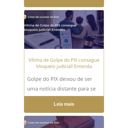
documentos bancários pode
ser essencial para quem
precisa esclarecer descontos,
empréstimos,
transferências,...
Leia mais →
Vítima de Golpe do PIX consegue
bloqueio judicial! Entenda
Golpe do PIX deixou de ser
uma notícia distante para se
tornar uma angústia real na
Leia mais
vida de milhares de
brasileiros. Em poucos...
Leia
mais →