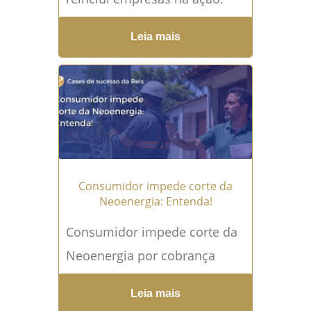
entenda a decisão Ser vítima
Leia mais
de golpe do PIX é uma
experiência que mistura
choque, medo, vergonha,
indignação e uma...
Leia mais
→
Consumidor impede corte da
Neoenergia: Entenda!
Consumidor impede corte da
Neoenergia por cobrança
contestada Consumidor
Leia mais
impede corte da Neoenergia