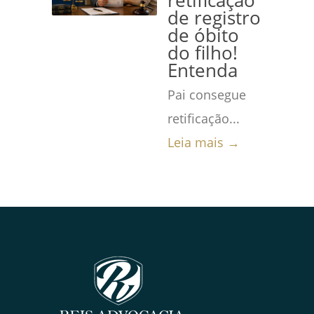
retificação
de registro
de óbito
do filho!
Entenda
Pai consegue
retificação...
Leia mais →