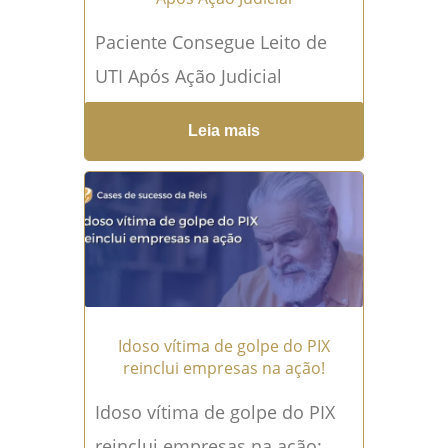
Paciente Consegue Leito de
UTI Após Ação Judicial
Conseguir um leito de UTI
Leia mais
pode representar a diferença
entre a recuperação e o...
Leia
mais →
Idoso vítima de golpe do PIX
reinclui empresas na ação!
Idoso vítima de golpe do PIX
reinclui empresas na ação: