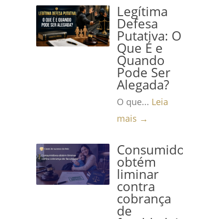
Legítima
Defesa
Putativa: O
Que É e
Quando
Pode Ser
Alegada?
O que...
Leia
mais →
Consumidora
obtém
liminar
contra
cobrança
de