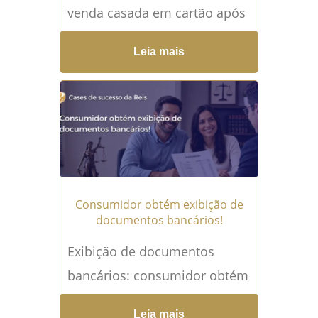
venda casada em cartão após
descobrir que dois seguros
Leia mais
que afirmava não ter
contratado estavam sendo
cobrados mensalmente em...
Leia mais →
Consumidor obtém exibição de
documentos bancários!
Exibição de documentos
bancários: consumidor obtém
liminar A exibição de
Leia mais