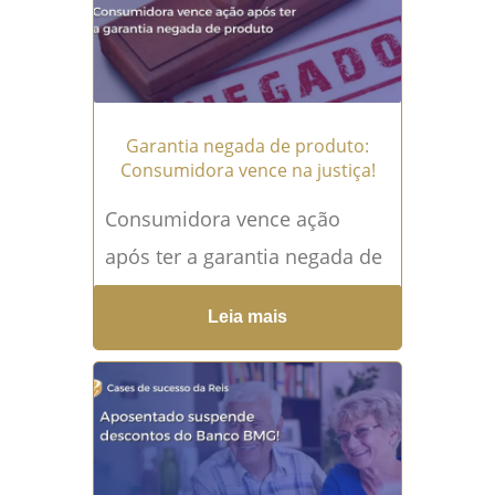
Garantia negada de produto:
Consumidora vence na justiça!
Consumidora vence ação
após ter a garantia negada de
produto A garantia negada de
Leia mais
um produto recém-comprado
pode transformar uma
simples compra...
Leia mais
→