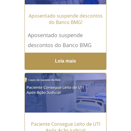
Aposentado suspende descontos
do Banco BMG!
Aposentado suspende
descontos do Banco BMG
Aposentado suspende
Leia mais
descontos do Banco BMG
após buscar na Justiça a
interrupção de cobranças
mensais realizadas...
Leia
mais →
Paciente Consegue Leito de UTI
Após Ação Judicial