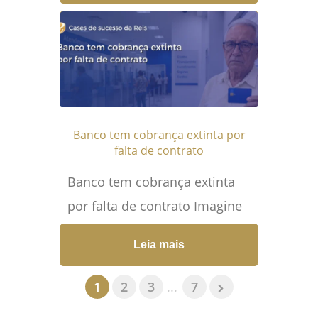
após questionar judicialmente
uma cobrança considerada
abusiva, originada de...
Leia
mais →
Banco tem cobrança extinta por
falta de contrato
Banco tem cobrança extinta
por falta de contrato Imagine
receber uma citação judicial
Leia mais
informando que um banco
está cobrando mais de R$...
1
2
3
...
7
Leia mais →