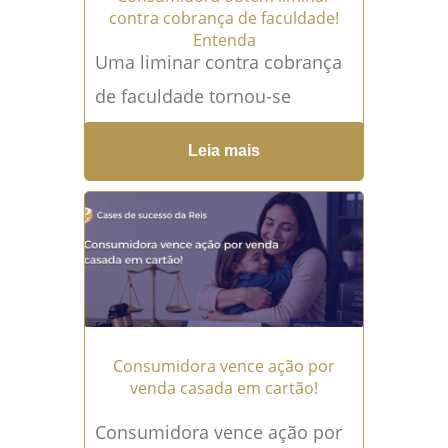
contra cobrança de faculdade!
Entenda
Uma liminar contra cobrança
de faculdade tornou-se
necessária depois que L.V.S.
Leia mais
passou a receber cobranças
relacionadas a um curso que,
segundo relatou à...
Leia mais
→
Consumidora vence ação por
venda casada em cartão!
Consumidora vence ação por