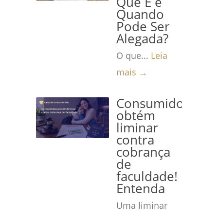
Que É e
Quando
Pode Ser
Alegada?
O que...
Leia
mais →
Consumidora
obtém
liminar
contra
cobrança
de
faculdade!
Entenda
Uma liminar