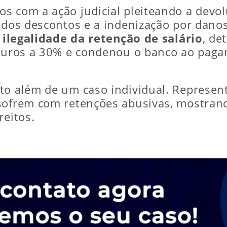
s com a ação judicial pleiteando a devol
 dos descontos e a indenização por danos
a
ilegalidade da retenção de salário
, de
futuros a 30% e condenou o banco ao pag
ito além de um caso individual. Represe
 sofrem com retenções abusivas, mostran
reitos.