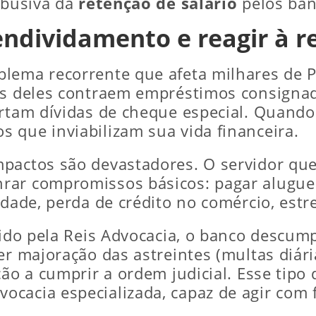
abusiva da
retenção de salário
pelos ban
ndividamento e reagir à re
lema recorrente que afeta milhares de Pol
os deles contraem empréstimos consignad
portam dívidas de cheque especial. Quan
 que inviabilizam sua vida financeira.
pactos são devastadores. O servidor que 
rar compromissos básicos: pagar aluguel
dade, perda de crédito no comércio, estre
ndido pela Reis Advocacia, o banco descum
rer majoração das astreintes (multas diár
ção a cumprir a ordem judicial. Esse tipo
cacia especializada, capaz de agir com f