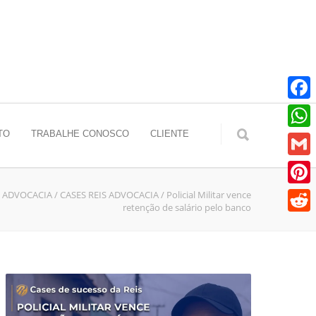
Faceb
TO
TRABALHE CONOSCO
CLIENTE
Whats
Gmail
S ADVOCACIA
/
CASES REIS ADVOCACIA
/
Policial Militar vence
Pinter
retenção de salário pelo banco
Reddit