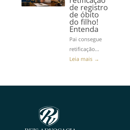
retificação
de registro
de óbito
do filho!
Entenda
Pai consegue
retificação...
Leia mais →