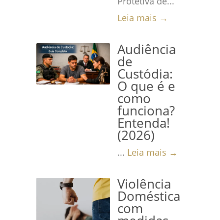
Protetiva de...
Leia mais →
Audiência
de
Custódia:
O que é e
como
funciona?
Entenda!
(2026)
...
Leia mais →
Violência
Doméstica
com