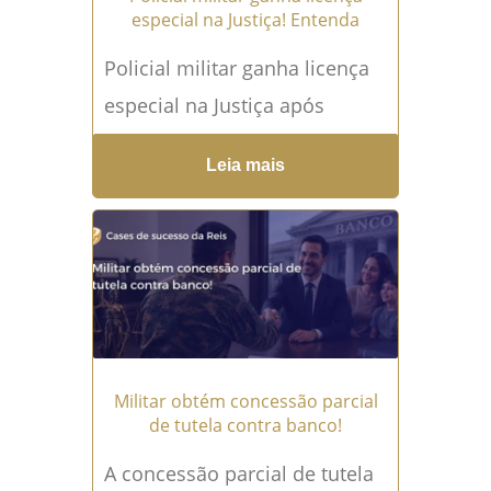
especial na Justiça! Entenda
Policial militar ganha licença
especial na Justiça após
demonstrar que adquiriu o
Leia mais
benefício durante a carreira,
não usufruiu o período e
passou para...
Leia mais →
Militar obtém concessão parcial
de tutela contra banco!
A concessão parcial de tutela