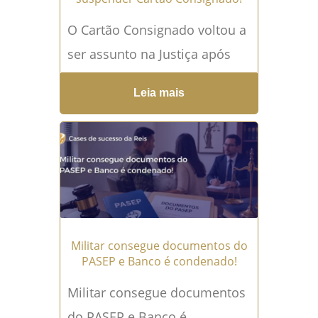
O Cartão Consignado voltou a
ser assunto na Justiça após
um policial militar reformado
Leia mais
de Pernambuco conseguir a
suspensão imediata de
descontos mensais...
Leia
mais →
Militar consegue documentos do
PASEP e Banco é condenado!
Militar consegue documentos
do PASEP e Banco é