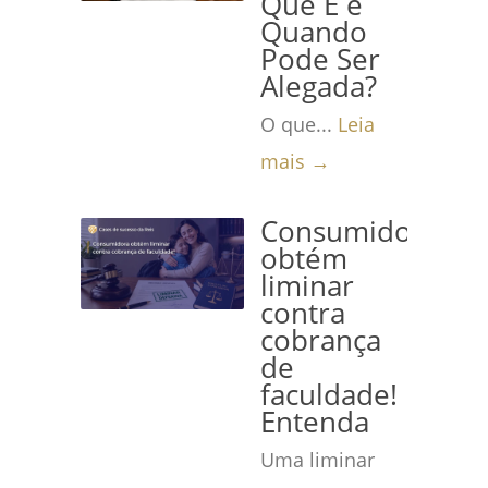
Que É e
Quando
Pode Ser
Alegada?
O que...
Leia
mais →
Consumidora
obtém
liminar
contra
cobrança
de
faculdade!
Entenda
Uma liminar