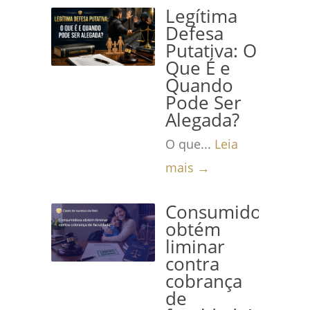
Legítima
Defesa
Putativa: O
Que É e
Quando
Pode Ser
Alegada?
O que...
Leia
mais →
Consumidora
obtém
liminar
contra
cobrança
de