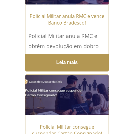
Policial Militar anula RMC e vence
Banco Bradesco!
Policial Militar anula RMC e
obtém devolução em dobro
Um desconto de R$ 64,24
Leia mais
parecia pequeno no
contracheque. No entanto,
mês após...
Leia mais →
Policial Militar consegue
suspender Cartão Consignado!