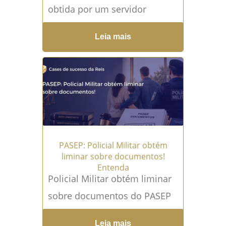
obtida por um servidor
público militar representa um
Leia mais
passo importante em uma
ação envolvendo descontos
de cartão de...
Leia mais →
PASEP: Policial Militar obtém
liminar sobre documentos!
Entenda
Policial Militar obtém liminar
sobre documentos do PASEP
Policial Militar obtém liminar
Leia mais