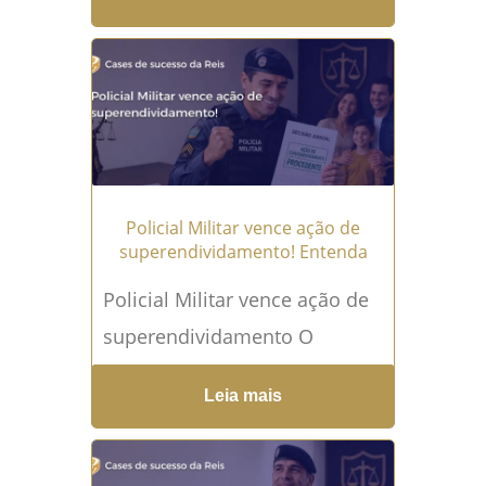
sobre documentos do PASEP
depois de enfrentar uma
situação que...
Leia mais →
Policial Militar vence ação de
superendividamento! Entenda
Policial Militar vence ação de
superendividamento O
superendividamento pode
Leia mais
atingir até mesmo quem
possui emprego estável e
recebe salário regularmente.