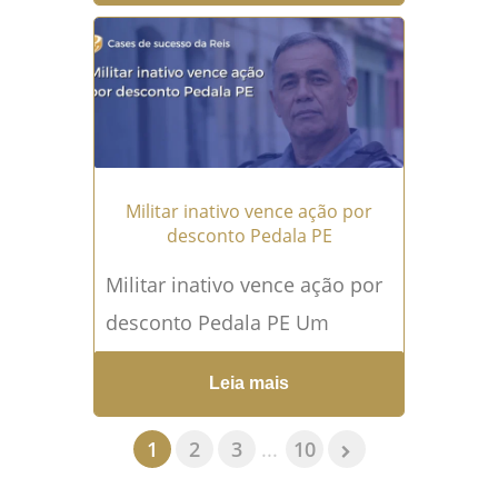
uma questão decisiva para
dois policiais militares de
Pernambuco...
Leia mais →
Militar inativo vence ação por
desconto Pedala PE
Militar inativo vence ação por
desconto Pedala PE Um
militar inativo venceu ação
Leia mais
por desconto Pedala PE após
ser surpreendido com
1
2
3
...
10
cobranças...
Leia mais →