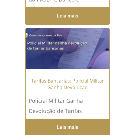
condenado PASEP é uma
Leia mais
palavra que carrega, para
muitos servidores públicos e
militares, uma...
Leia mais →
Tarifas Bancárias: Policial Militar
Ganha Devolução
Policial Militar Ganha
Devolução de Tarifas
Bancárias A devolução de
Leia mais
tarifas bancárias tornou-se