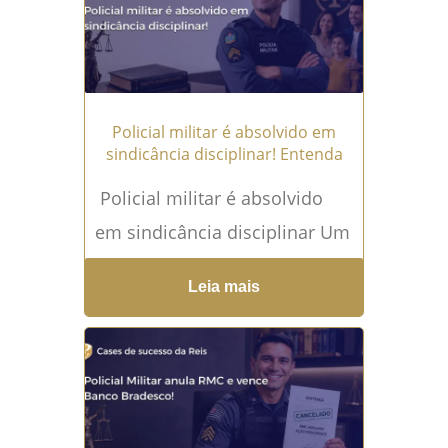
Foi o...
Leia mais →
Policial militar é absolvido em
sindicância disciplinar! Entenda
Policial militar é absolvido
em sindicância disciplinar Um
policial militar absolvido em
Leia mais
sindicância disciplinar não
recebe apenas uma decisão
administrativa favorável. Ele...
Leia mais →