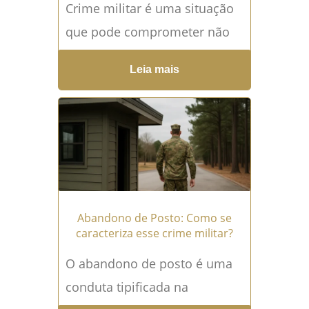
Crime militar é uma situação
que pode comprometer não
apenas a liberdade, mas
Leia mais
também toda a carreira e a
vida funcional do...
Leia mais
→
Abandono de Posto: Como se
caracteriza esse crime militar?
O abandono de posto é uma
conduta tipificada na