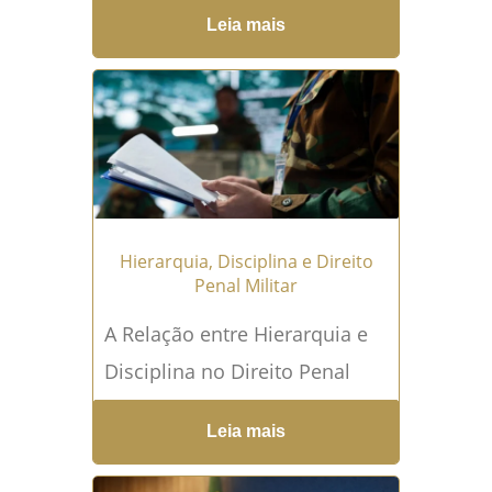
legislação penal militar e
Leia mais
representa uma violação
grave do dever funcional de
militares...
Leia mais →
Hierarquia, Disciplina e Direito
Penal Militar
A Relação entre Hierarquia e
Disciplina no Direito Penal
Militar O Direito Penal Militar
Leia mais
possui características próprias
que refletem as exigências e...