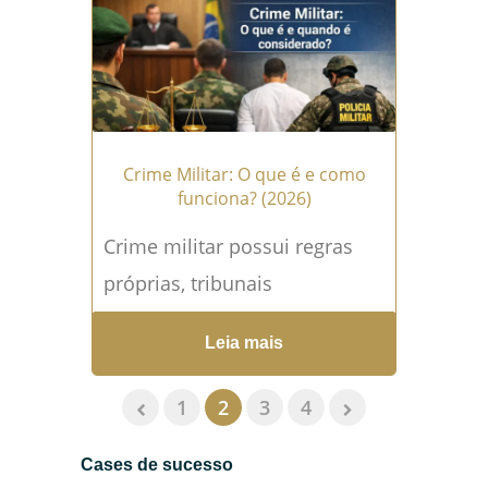
Leia mais →
Crime Militar: O que é e como
funciona? (2026)
Crime militar possui regras
próprias, tribunais
especializados e
Leia mais
procedimentos distintos do
sistema penal comum.
1
2
3
4
Compreender esse universo
Cases de sucesso
jurídico é fundamental,