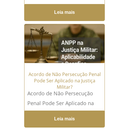
Exceções A Justiça Militar
Leia mais
pode julgar civis em hipóteses
excepcionais. Neste artigo,
você...
Leia mais →
Acordo de Não Persecução Penal
Pode Ser Aplicado na Justiça
Militar?
Acordo de Não Persecução
Penal Pode Ser Aplicado na
Justiça Militar? O Acordo de
Leia mais
Não Persecução Penal (ANPP)