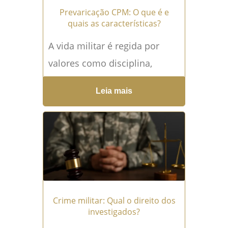
Prevaricação CPM: O que é e
quais as características?
A vida militar é regida por
valores como disciplina,
lealdade e dever funcional.
Leia mais
Porém, quando esses
princípios são violados, o
ordenamento jurídico...
Leia
mais →
Crime militar: Qual o direito dos
investigados?