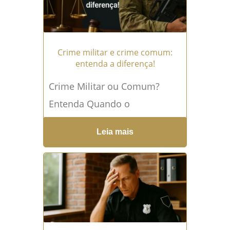
Crime militar e crime comum:
entenda a diferença!
Crime Militar ou Comum?
Entenda Quando o
Julgamento Muda de Justiça
Leia mais
Quando um militar comete
uma infração penal, surge
uma dúvida fundamental:...
Leia mais →