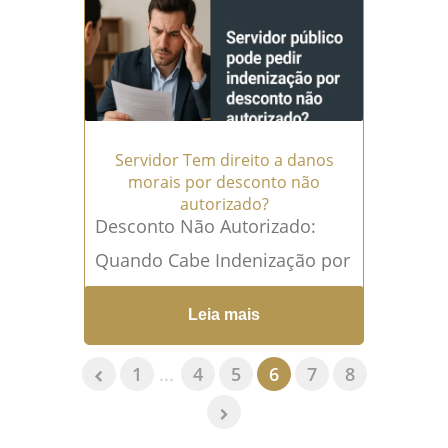
→
Servidor Tem direito a danos
morais por desconto não
autorizado?
Desconto Não Autorizado:
Quando Cabe Indenização por
Danos Morais ao Servidor
Leia mais
Servidores públicos, assim
como aposentados e
1
...
4
5
6
7
8
pensionistas, têm sua renda
protegida...
Leia mais →