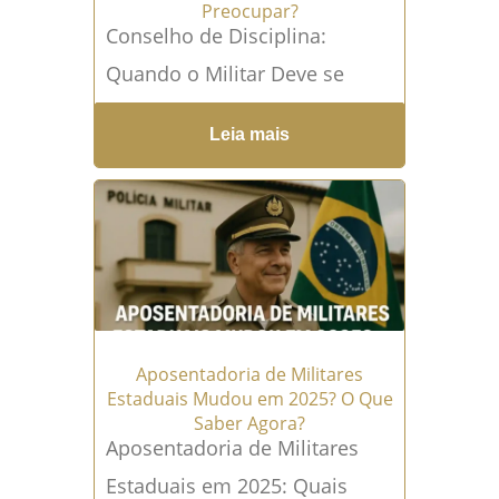
Preocupar?
Conselho de Disciplina:
Quando o Militar Deve se
Preocupar de Verdade A vida
Leia mais
militar é regida por rigorosas
normas de hierarquia e...
Leia
mais →
Aposentadoria de Militares
Estaduais Mudou em 2025? O Que
Saber Agora?
Aposentadoria de Militares
Estaduais em 2025: Quais