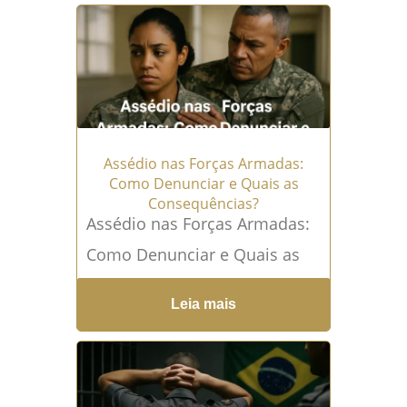
Forças Armadas (Exército,
Marinha e...
Leia mais →
Assédio nas Forças Armadas:
Como Denunciar e Quais as
Consequências?
Assédio nas Forças Armadas:
Como Denunciar e Quais as
Consequências? As Forças
Leia mais
Armadas (Exército, Marinha e
Aeronáutica), assim como as
Polícias Militares...
Leia mais