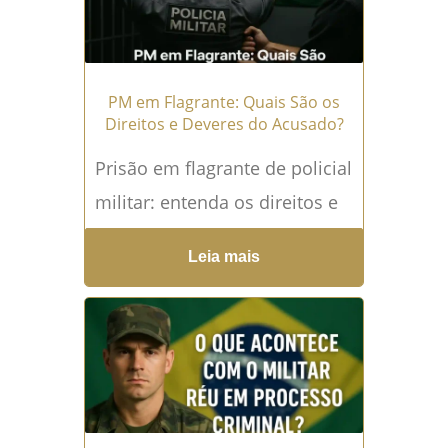
→
PM em Flagrante: Quais São os
Direitos e Deveres do Acusado?
Prisão em flagrante de policial
militar: entenda os direitos e
os deveres envolvidos A
Leia mais
prisão em flagrante é uma
situação de grande...
Leia
mais →