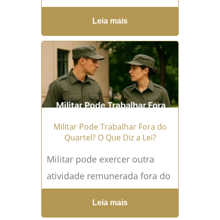
Regras Estão em Vigor? A
Leia mais
aposentadoria dos militares
estaduais (Polícia Militar e
Corpo de Bombeiros...
Leia
mais →
Militar Pode Trabalhar Fora do
Quartel? O Que Diz a Lei?
Militar pode exercer outra
atividade remunerada fora do
quartel? Entenda a legislação
Leia mais
A carreira militar, seja nas