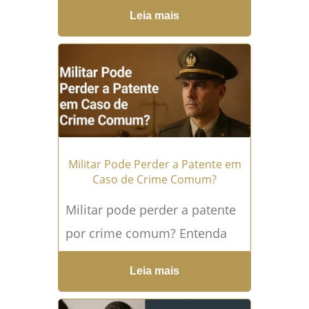
e decisões dos tribunais A
Leia mais
Justiça Militar, por sua
natureza especializada,...
Leia
mais →
Militar Pode Perder a Patente em
Caso de Crime Comum?
Militar pode perder a patente
por crime comum? Entenda
os limites legais A condição
Leia mais
de militar traz consigo uma
série de deveres...
Leia mais