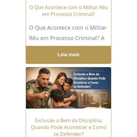
O Que Acontece com o Militar Réu
em Processo Criminal?
O Que Acontece com o Militar
Réu em Processo Criminal? A
vida militar é regida por um
Leia mais
conjunto de leis e
regulamentos...
Leia mais →
Exclusão a Bem da Disciplina:
Quando Pode Acontecer e Como
se Defender?