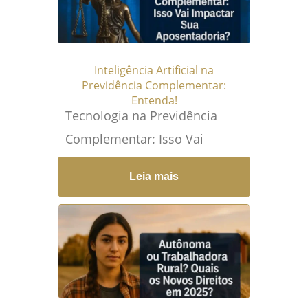
Inteligência Artificial na
Previdência Complementar:
Entenda!
Tecnologia na Previdência
Complementar: Isso Vai
Impactar Sua Aposentadoria?
Leia mais
O avanço da tecnologia tem
revolucionado diversos
setores, e o mercado
financeiro...
Leia mais →