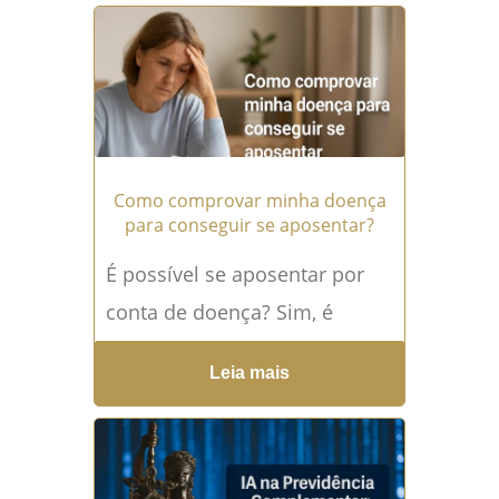
que dependem de benefícios
para...
Leia mais →
Como comprovar minha doença
para conseguir se aposentar?
É possível se aposentar por
conta de doença? Sim, é
possível se aposentar por
Leia mais
conta de doença, e essa é
uma das...
Leia mais →