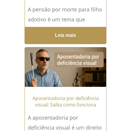
A pensão por morte para filho
adotivo é um tema que
desperta inúmeras dúvidas e
Leia mais
preocupações. Imagine perder
um ente querido e,...
Leia
mais →
Aposentadoria por deficiência
visual: Saiba como funciona
A aposentadoria por
deficiência visual é um direito