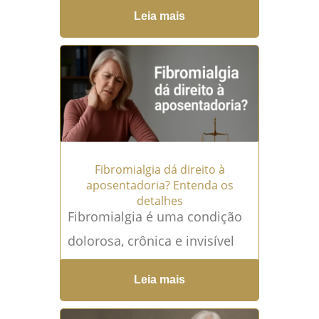
prejudicado sem saber Você,
Leia mais
aposentado ou pensionista, já
parou para analisar o extrato
do...
Leia mais →
Fibromialgia dá direito à
aposentadoria? Entenda os
detalhes
Fibromialgia é uma condição
dolorosa, crônica e invisível
para quem não sente, mas
Leia mais
extremamente incapacitante
para quem convive com ela