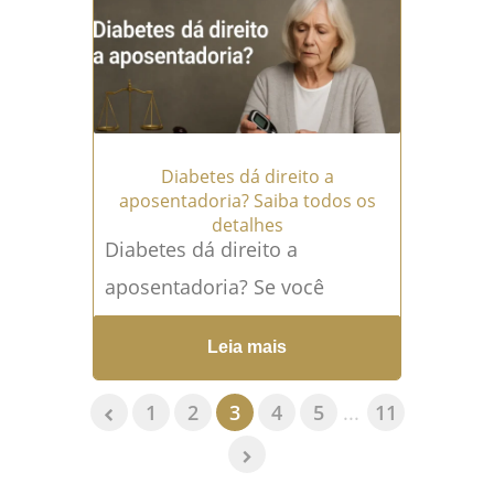
todos os...
Leia mais →
Diabetes dá direito a
aposentadoria? Saiba todos os
detalhes
Diabetes dá direito a
aposentadoria? Se você
convive com essa doença
Leia mais
crônica, provavelmente já se
fez essa pergunta. E não é
1
2
3
4
5
...
11
para...
Leia mais →