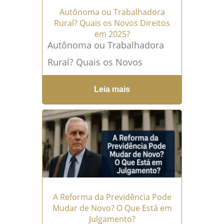
Autônoma ou Trabalhadora
Rural? Quais os Novos Direitos
em 2025?
Autônoma ou Trabalhadora
Rural? Quais os Novos
Direitos em 2025 No vasto
Leia mais
universo da Previdência
Social, muitas mulheres se
encontram em uma...
Leia
mais →
A Reforma da Previdência Pode
Mudar de Novo? O Que Está em
Julgamento?