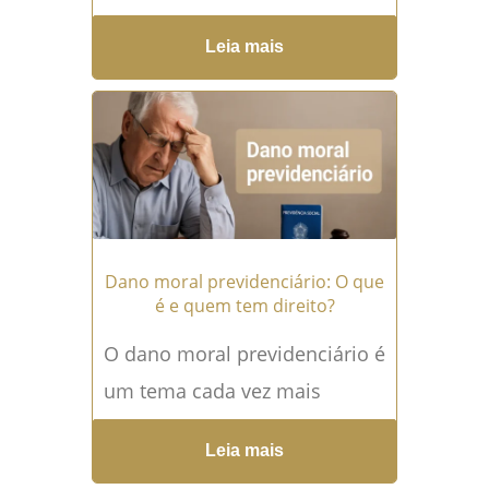
garantido pela legislação
Leia mais
previdenciária brasileira, mas
poucos sabem exatamente
como ela funciona e quais...
Leia mais →
Dano moral previdenciário: O que
é e quem tem direito?
O dano moral previdenciário é
um tema cada vez mais
discutido na Justiça, pois
Leia mais
atinge diretamente segurados