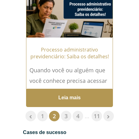
que atuaram em atividades
insalubres...
Leia mais →
Processo administrativo
previdenciário: Saiba os detalhes!
Quando você ou alguém que
você conhece precisa acessar
benefícios como
Leia mais
aposentadoria, auxílio-
doença, pensão por morte ou
1
2
3
4
...
11
revisões, inevitavelmente
Cases de sucesso
surge o termo...
Leia mais →