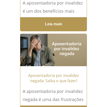
A aposentadoria por invalidez
é um dos benefícios mais
buscados no INSS,
Leia mais
especialmente por pessoas
que enfrentam doenças
graves, incapacitantes e
permanentes....
Leia mais →
Aposentadoria por invalidez
negada: Saiba o que fazer!
A aposentadoria por invalidez
negada é uma das frustrações