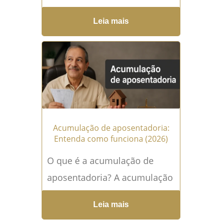
aposentados? O cartão
Leia mais
consignado não solicitado é
uma das práticas bancárias
mais...
Leia mais →
Acumulação de aposentadoria:
Entenda como funciona (2026)
O que é a acumulação de
aposentadoria? A acumulação
de aposentadoria é um tema
Leia mais
que desperta muitas dúvidas