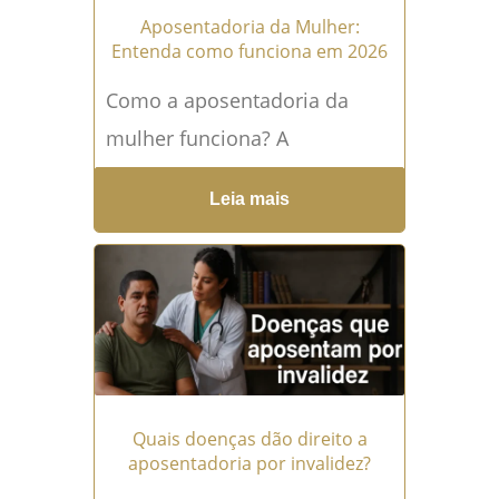
Aposentadoria da Mulher:
Entenda como funciona em 2026
Como a aposentadoria da
mulher funciona? A
aposentadoria da mulher em
Leia mais
2025 continua sendo um dos
temas mais procurados por
trabalhadoras...
Leia mais →
Quais doenças dão direito a
aposentadoria por invalidez?