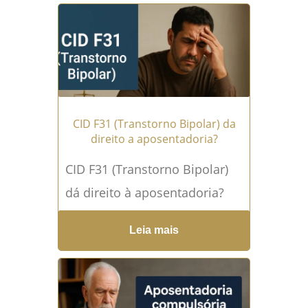
entre os segurados...
Leia
mais →
CID F31 (Transtorno Bipolar) da
direito a aposentadoria?
CID F31 (Transtorno Bipolar)
dá direito à aposentadoria?
Entenda seus direitos no INSS
Leia mais
Quem recebe o diagnóstico
de transtorno bipolar pode...
Leia mais →