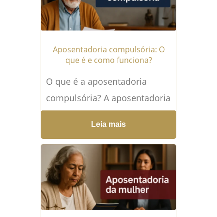
Aposentadoria compulsória: O
que é e como funciona?
O que é a aposentadoria
compulsória? A aposentadoria
compulsória é a modalidade
Leia mais
de aposentadoria que não
depende da iniciativa do
servidor...
Leia mais →