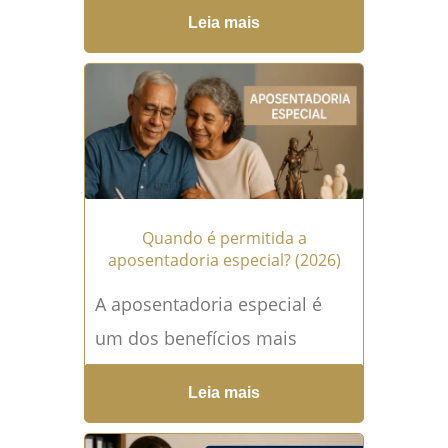
mais angustiantes para quem
Leia mais
já enfrenta limitações de
saúde e dependência de
benefícios...
Leia mais →
Quando é permitida a
aposentadoria especial? (2026)
A aposentadoria especial é
um dos benefícios mais
buscados pelos trabalhadores
Leia mais
brasileiros em 2025,
especialmente por aqueles