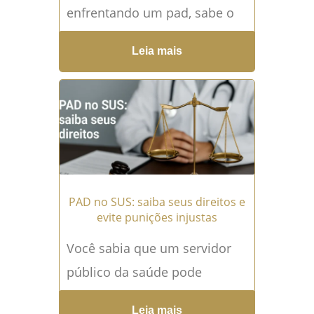
enfrentando um pad, sabe o
quanto essa situação pode ser
Leia mais
angustiante. O pad —
processo...
Leia mais →
PAD no SUS: saiba seus direitos e
evite punições injustas
Você sabia que um servidor
público da saúde pode
responder a um Processo
Leia mais