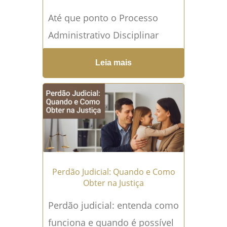
possivelmente, uma das...
Até que ponto o Processo
Leia mais →
Administrativo Disciplinar
deve ser público sem violar a
Leia mais
intimidade do servidor?
Descubra fundamentos
jurídicos, limites legais e...
Leia mais →
Perdão Judicial: Quando e Como
Obter na Justiça
Perdão judicial: entenda como
funciona e quando é possível