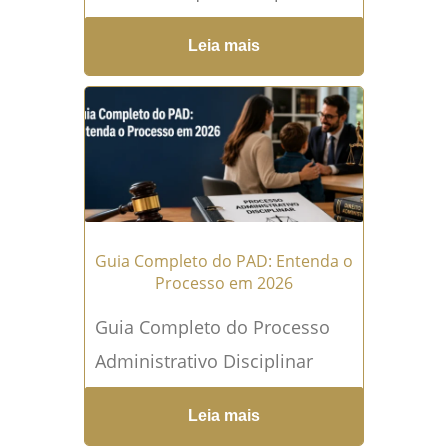
pedir O perdão judicial é um
Leia mais
recurso jurídico previsto no
Código Penal que...
Leia mais
→
Guia Completo do PAD: Entenda o
Processo em 2026
Guia Completo do Processo
Administrativo Disciplinar
(PAD) em 2026 Em 2026, o
Leia mais
Processo Administrativo