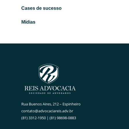
Cases de sucesso
→
Mídias
Rua Buenos Aires, 212 – Espinheiro
contato@advocaciareis.adv.br
(81) 3312-1950 | (81) 98698-0883