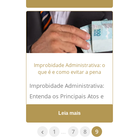
Administrativo Descubra
como os princípios são a base
de toda a atividade...
Leia
mais →
Improbidade Administrativa: o
que é e como evitar a pena
Improbidade Administrativa:
Entenda os Principais Atos e
Penalidades para Servidores
Leia mais
Públicos Conheça os Casos,
os Atos e a Importância da
1
...
7
8
9
Informação para...
Leia mais