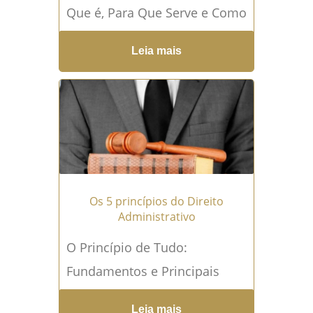
Que é, Para Que Serve e Como
Funciona Entenda a
Leia mais
Importância do Alvará de
Funcionamento para Seu
Comércio...
Leia mais →
Os 5 princípios do Direito
Administrativo
O Princípio de Tudo:
Fundamentos e Principais
Princípios do Direito
Leia mais