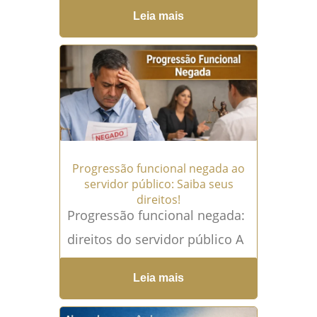
público que, por razões de
Leia mais
saúde física ou mental, passa
a enfrentar limitações...
Leia
mais →
Progressão funcional negada ao
servidor público: Saiba seus
direitos!
Progressão funcional negada:
direitos do servidor público A
Progressão funcional é um
Leia mais
dos direitos mais importantes
do servidor público, pois