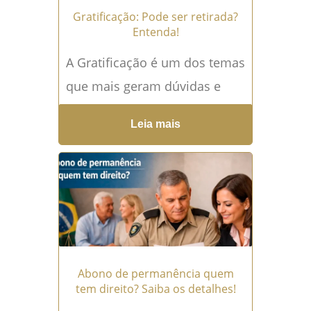
Gratificação: Pode ser retirada?
Entenda!
A Gratificação é um dos temas
que mais geram dúvidas e
insegurança entre servidores
Leia mais
públicos. Afinal, será que ela
pode ser retirada a...
Leia
mais →
Abono de permanência quem
tem direito? Saiba os detalhes!