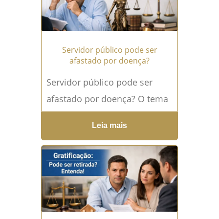
Servidor público pode ser
afastado por doença?
Servidor público pode ser
afastado por doença? O tema
Servidor público e
Leia mais
afastamento por doença gera
inúmeras dúvidas e
inseguranças, especialmente
quando...
Leia mais →