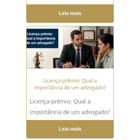
doença grave? A Isenção de
Leia mais
Imposto para aposentados e
pensionistas acometidos
por...
Leia mais →
Licença-prêmio: Qual a
importância de um advogado?
Licença-prêmio: Qual a
importância de um advogado?
A Licença-prêmio é um dos
Leia mais
direitos mais relevantes