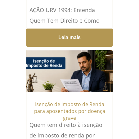
AÇÃO URV 1994: Entenda
Quem Tem Direito e Como
Funciona A AÇÃO URV 1994
Leia mais
voltou a ganhar força nos
tribunais brasileiros e...
Leia
mais →
Isenção de Imposto de Renda
para aposentados por doença
grave
Quem tem direito à isenção
de imposto de renda por