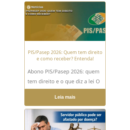
assegurados a diversos
servidores públicos
brasileiros. Apesar...
Leia mais
→
PIS/Pasep 2026: Quem tem direito
e como receber? Entenda!
Abono PIS/Pasep 2026: quem
tem direito e o que diz a lei O
abono salarial do PIS/Pasep é
Leia mais
um direito garantido aos...
Leia mais →