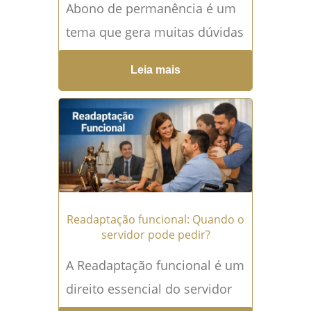
Abono de permanência é um
tema que gera muitas dúvidas
entre servidores públicos,
Leia mais
principalmente aqueles que já
estão próximos da
aposentadoria, mas...
Leia
mais →
Readaptação funcional: Quando o
servidor pode pedir?
A Readaptação funcional é um
direito essencial do servidor