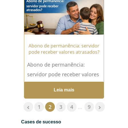
representa reconhecimento...
Leia mais →
Abono de permanência: servidor
pode receber valores atrasados?
Abono de permanência:
servidor pode receber valores
atrasados? O abono de
Leia mais
permanência é um direito
muito relevante para
1
2
3
4
...
9
servidores públicos que já...
Cases de sucesso
Leia mais →