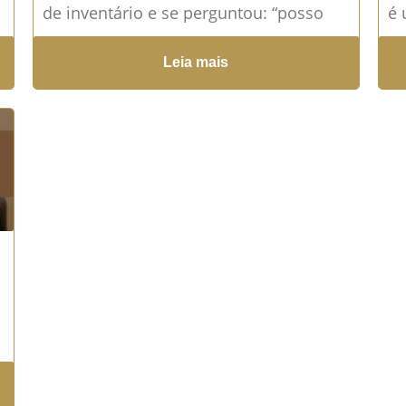
de inventário e se perguntou: “posso
é 
contestar aquilo que está sendo
Di
Leia mais
discutido?”, “meus direitos...
Leia mais
de
→