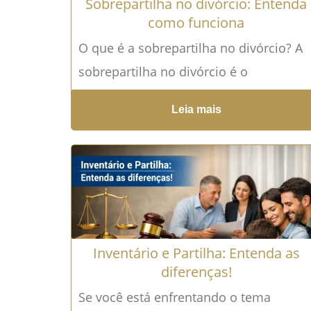
Sobrepartilha no divórcio: Entenda
como funciona
O que é a sobrepartilha no divórcio? A
sobrepartilha no divórcio é o
instrumento jurídico que permite
Leia mais
rediscutir a divisão de...
Leia mais →
Inventário e Partilha: Entenda as
diferenças!
Se você está enfrentando o tema