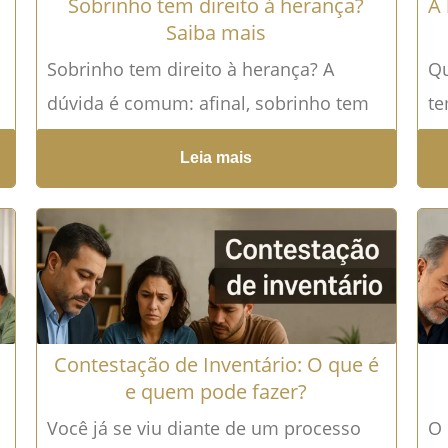
Sobrinho tem direito à herança?
A 
Saiba mais
Sobrinho tem direito à herança? A
Qu
dúvida é comum: afinal, sobrinho tem
te
direito à herança do tio ou tia? E se...
fi
Leia mais
Leia mais →
se
Contestação de Inventário: O que é
e quem pode fazer?
Você já se viu diante de um processo
O 