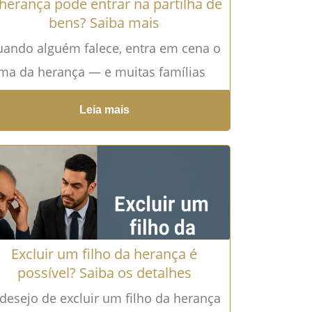
herança pode entrar na partilha de
bens? Saiba mais
ando alguém falece, entra em cena o
ma da herança — e muitas famílias
cam confusas sobre o que acontece a
Leia mais
guir....
Leia mais →
Excluir um filho da herança é
possível? Saiba os detalhes
desejo de excluir um filho da herança