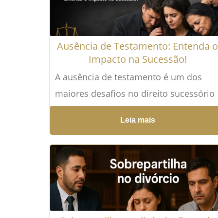
Ausência de Testamento: Entenda 
Impacto na Sucessão!
A ausência de testamento é um dos
maiores desafios no direito sucessório
brasileiro porque pode gerar
Leia mais
insegurança jurídica, conflitos
familiares, atrasos nos procedimentos..
Leia mais →