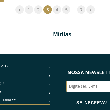
1
2
3
4
5
...
7
Mídias
OMOS
NOSSA NEWSLET
O
QUIPE
O
E EMPREGO