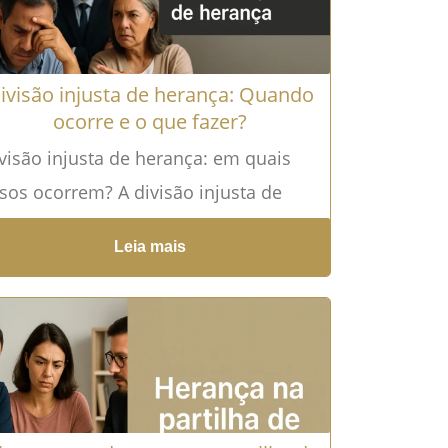
ivisão injusta de herança: Quando
ocorre e o que fazer?
visão injusta de herança: em quais
sos ocorrem? A divisão injusta de
rança pode ocorrer de diversas
Leia mais
rmas. A seguir, destacamos...
Leia
ais →