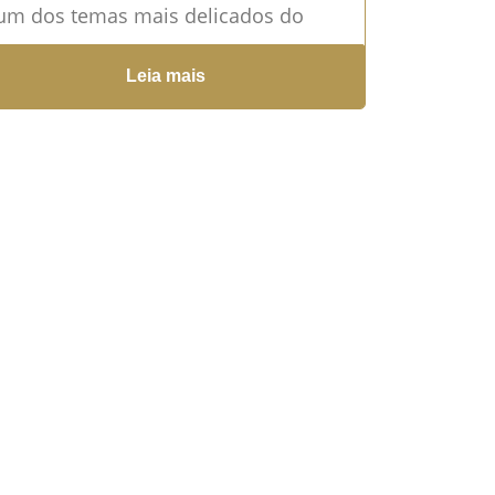
um dos temas mais delicados do
reito das Sucessões. Trata-se de uma
Leia mais
cisão...
Leia mais →