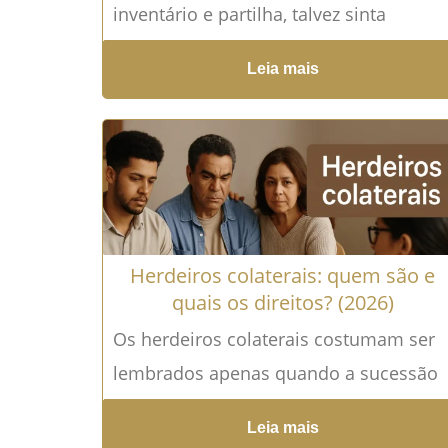
inventário e partilha, talvez sinta
insegurança, ansiedade ou receio de
Leia mais
cometer um erro que comprometa o...
Leia mais →
Herdeiros colaterais: quem são e
quais os direitos? (2026)
Os herdeiros colaterais costumam ser
lembrados apenas quando a sucessão
é mais distante — mas é justamente
Leia mais
nesses casos que surgem as...
Leia