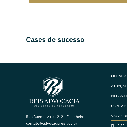
mais →
Cases de sucesso
QUEM S
ATUAÇÃ
NOSSA E
CONTAT
VAGAS D
Rua Buenos Aires, 212 – Espinheiro
contato@advocaciareis.adv.br
FILIE-SE