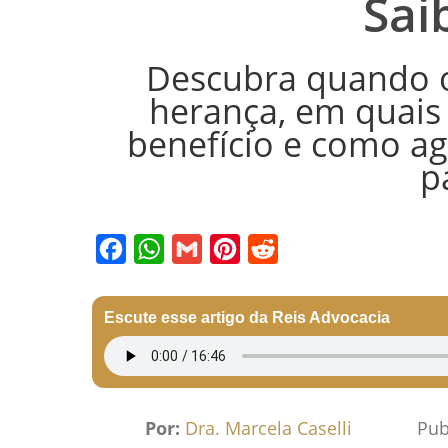
Sai
Descubra quando o
herança, em quais 
benefício e como agi
p
Facebook
WhatsApp
Gmail
Pinterest
Reddit
Escute esse artigo da Reis Advocacia
Por:
Dra. Marcela Caselli
Pub