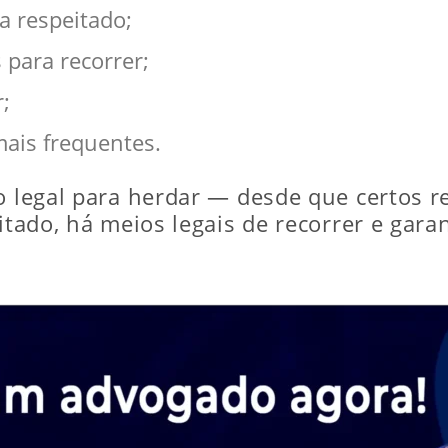
a respeitado;
 para recorrer;
;
ais frequentes.
ço legal para herdar — desde que certos r
itado, há meios legais de recorrer e garan