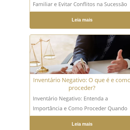
Familiar e Evitar Conflitos na Sucessão
Organize a Partilha dos Bens e Garanta
Leia mais
Segurança Jurídica para Sua...
Leia mais
→
Inventário Negativo: O que é e com
proceder?
Inventário Negativo: Entenda a
Importância e Como Proceder Quando
Não Há Bens a Inventariar, Saiba Como
Leia mais
Formalizar a Inexistência de Patrimônio