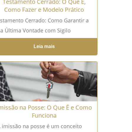
Testamento Cerrado: O Que É,
Como Fazer e Modelo Prático
stamento Cerrado: Como Garantir a
a Última Vontade com Sigilo
scubra como o Testamento Cerrado
Leia mais
de Proteger seus Desejos e Preservar
a...
Leia mais →
missão na Posse: O Que É e Como
Funciona
imissão na posse é um conceito