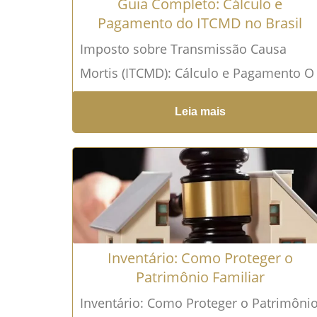
Guia Completo: Cálculo e
Pagamento do ITCMD no Brasil
Imposto sobre Transmissão Causa
Mortis (ITCMD): Cálculo e Pagamento O
que é o ITCMD e Por Que Você Deve se
Leia mais
Preocupar? O...
Leia mais →
Inventário: Como Proteger o
Patrimônio Familiar
Inventário: Como Proteger o Patrimôni