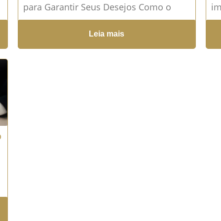
para Garantir Seus Desejos Como o
im
Testamento Pode Organizar a Partilha
pr
Leia mais
dos Seus Bens e Evitar Conflitos Futuros
in
Você...
Leia mais →
o