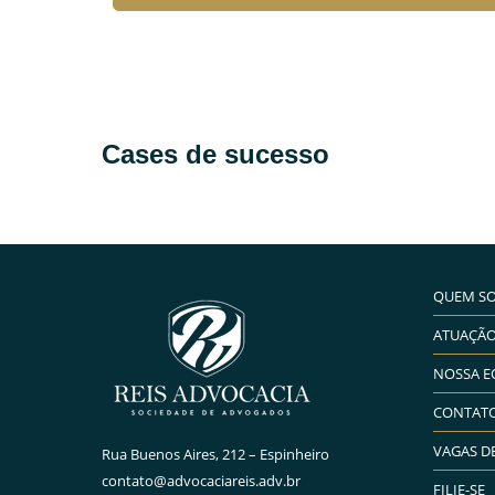
e...
Leia mais →
Cases de sucesso
QUEM S
ATUAÇÃ
NOSSA E
CONTAT
VAGAS D
Rua Buenos Aires, 212 – Espinheiro
contato@advocaciareis.adv.br
FILIE-SE