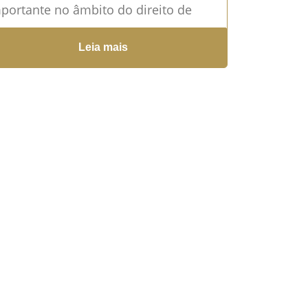
portante no âmbito do direito de
opriedade e posse de um bem. Esse
Leia mais
stituto...
Leia mais →