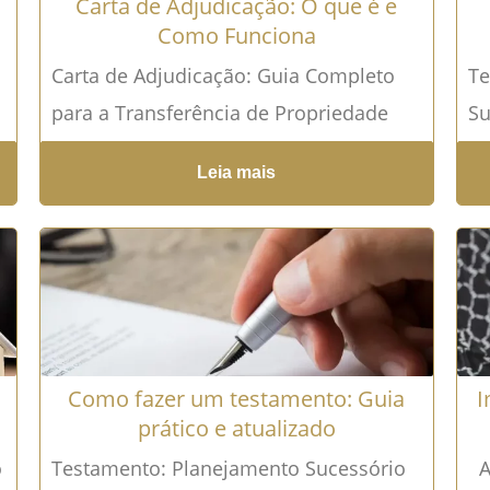
Carta de Adjudicação: O que é e
Como Funciona
Carta de Adjudicação: Guia Completo
Te
para a Transferência de Propriedade
Su
Entenda o que é, como funciona e qual
De
Leia mais
a importância da Carta...
Leia mais →
po
su
Como fazer um testamento: Guia
I
prático e atualizado
o
Testamento: Planejamento Sucessório
A 