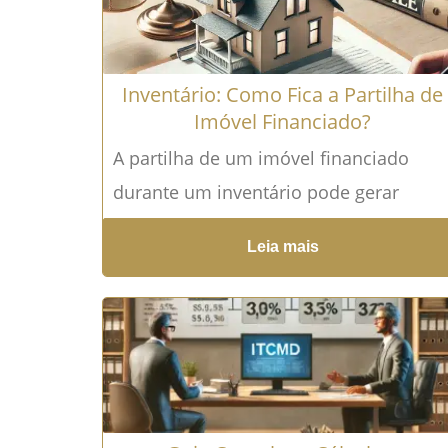
Inventário: Como Fica a Partilha de
Imóvel Financiado?
A partilha de um imóvel financiado
durante um inventário pode gerar
muitas dúvidas, principalmente sobre
Leia mais
quem deve pagar as parcelas do
financiamento...
Leia mais →