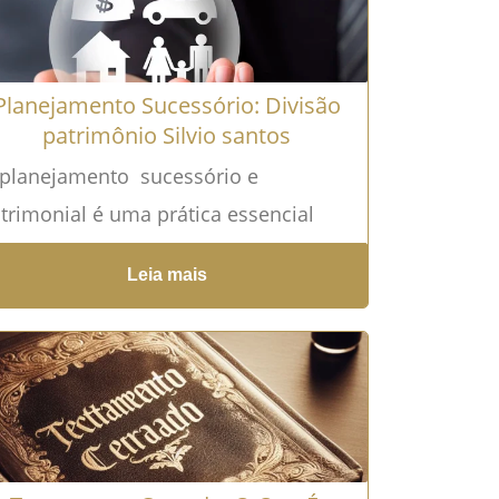
Planejamento Sucessório: Divisão
patrimônio Silvio santos
planejamento sucessório e
trimonial é uma prática essencial
ra assegurar a continuidade e a
Leia mais
eservação dos bens, tanto para
divíduos quanto...
Leia mais →