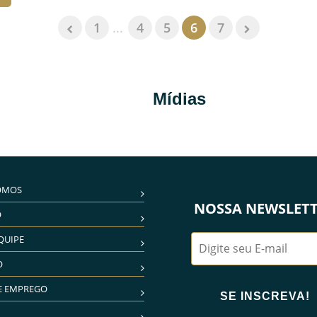
1
...
4
5
6
7
Mídias
OMOS
NOSSA NEWSLET
O
QUIPE
O
E EMPREGO