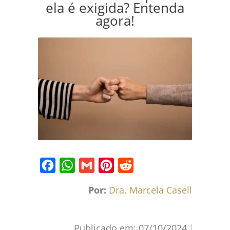
ela é exigida? Entenda
agora!
Facebook
WhatsApp
Gmail
Pinterest
Reddit
Por:
Dra. Marcela Caselli
Publicado em:
07/10/2024
|