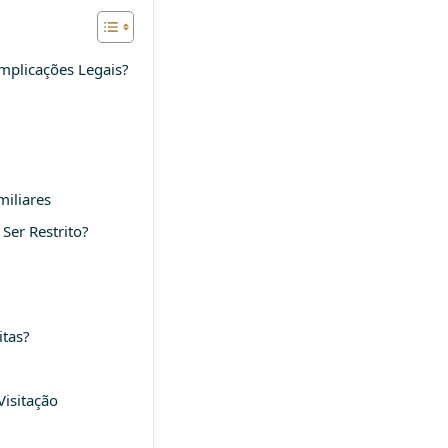
Implicações Legais?
miliares
Ser Restrito?
itas?
Visitação