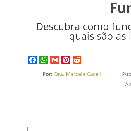
Fu
Descubra como funcio
quais são as 
Facebook
WhatsApp
Gmail
Pinterest
Reddit
Por:
Dra. Marcela Caselli
Pub
At