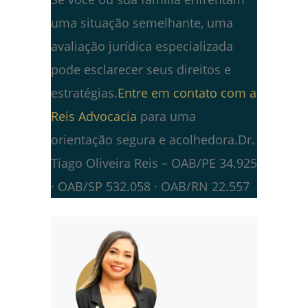
uma situação semelhante, uma
avaliação jurídica especializada
pode esclarecer seus direitos e
estratégias.
Entre em contato com a
Reis Advocacia
para uma
orientação segura e acolhedora.Dr.
Tiago Oliveira Reis – OAB/PE 34.925
· OAB/SP 532.058 · OAB/RN 22.557