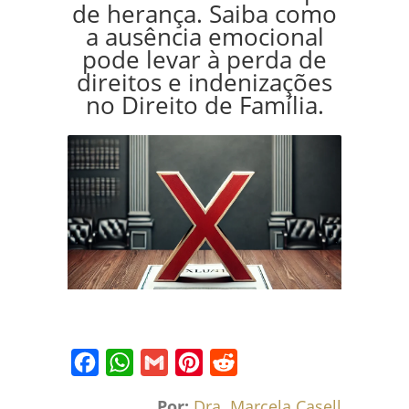
de herança. Saiba como
a ausência emocional
pode levar à perda de
direitos e indenizações
no Direito de Família.
Facebook
WhatsApp
Gmail
Pinterest
Reddit
Por:
Dra. Marcela Caselli