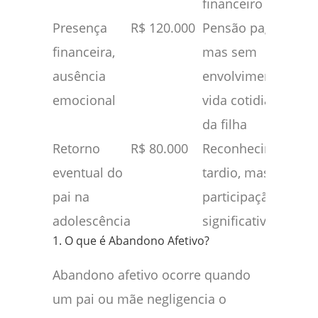
financeiro
Presença
R$ 120.000
Pensão paga,
financeira,
mas sem
ausência
envolvimento na
emocional
vida cotidiana
da filha
Retorno
R$ 80.000
Reconhecimento
eventual do
tardio, mas sem
pai na
participação
adolescência
significativa
1. O que é Abandono Afetivo?
Abandono afetivo ocorre quando
um pai ou mãe negligencia o