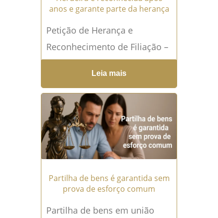
anos e garante parte da herança
Petição de Herança e
Reconhecimento de Filiação –
Jurisprudência Comentada TJ-
Leia mais
SP Ementa "Apelação.
Anulação de partilha c.c.
petição de herança. Prazo
prescricional...
Leia mais →
Partilha de bens é garantida sem
prova de esforço comum
Partilha de bens em união