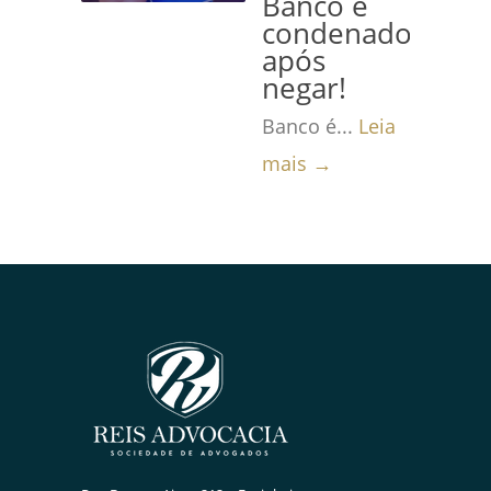
Banco é
condenado
após
negar!
Banco é...
Leia
mais →