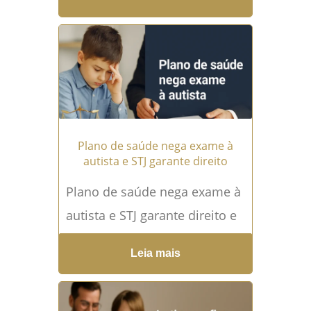
ADEQUIRIDO “NA PLANTA”.
ATRASO. DANO MATERIAL.
DANO MORAL. Insurgência
contra sentença de parcial
procedência....
Leia mais →
Plano de saúde nega exame à
autista e STJ garante direito
Plano de saúde nega exame à
autista e STJ garante direito e
indenização Ementa "AGRAVO
Leia mais
INTERNO NO AGRAVO EM
RECURSO ESPECIAL. AÇÃO...
Leia mais →