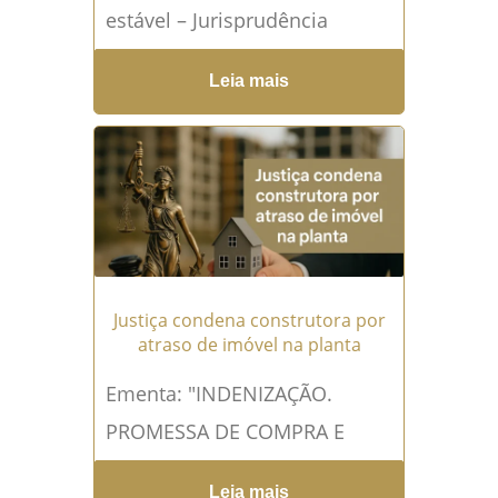
estável – Jurisprudência
comentada TJSC Ementa "
Leia mais
APELAÇÃO CÍVEL E RECURSO
ADESIVO. RESPONSABILIDADE
CIVIL. AÇÃO dE
INDENIZAÇÃO...
Leia mais →
Justiça condena construtora por
atraso de imóvel na planta
Ementa: "INDENIZAÇÃO.
PROMESSA DE COMPRA E
VENDA. APARTAMENTO
Leia mais