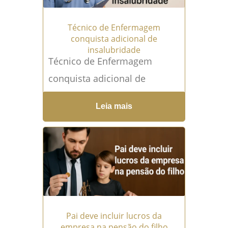
Técnico de Enfermagem
conquista adicional de
insalubridade
Técnico de Enfermagem
conquista adicional de
insalubridade Ementa
Leia mais
"RECURSO DE REVISTA
REGIDO PELA LEI Nº
13.467/2017 - ADICIONAL DE
INSALUBRIDADE -
EXPOSIÇÃO...
Leia mais →
Pai deve incluir lucros da
empresa na pensão do filho