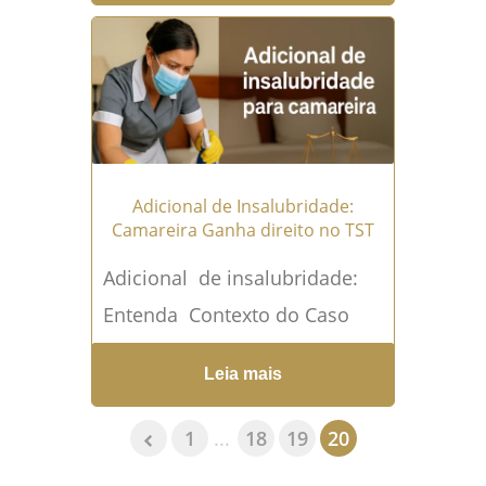
INDENIZAÇÃO. DANO MORAL
CONFIGURADO. QUANTUM
FIXADO....
Leia mais →
Adicional de Insalubridade:
Camareira Ganha direito no TST
Adicional de insalubridade:
Entenda Contexto do Caso
Ementa "AGRAVO. AGRAVO DE
Leia mais
INSTRUMENTO EM RECURSO
DE REVISTA. ACÓRDÃO
1
...
18
19
20
PUBLICADO NA VIGÊNCIA DA