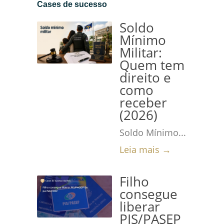
Cases de sucesso
LEI...
Leia mais →
Soldo
Mínimo
Militar:
Quem tem
direito e
como
receber
(2026)
Soldo Mínimo...
Leia mais →
Filho
consegue
liberar
PIS/PASEP