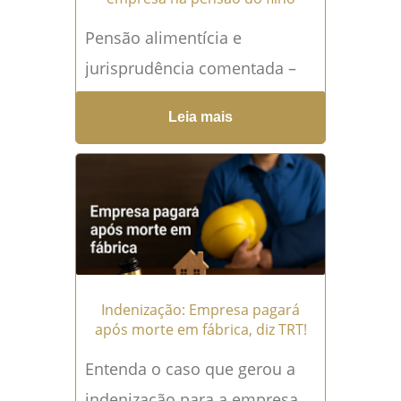
Pensão alimentícia e
jurisprudência comentada –
TJMG amplia base de cálculo
Leia mais
para incluir lucros da
empresa. Ementa "APELAÇÃO
CÍVEL - AÇÃO DE...
Leia mais
→
Indenização: Empresa pagará
após morte em fábrica, diz TRT!
Entenda o caso que gerou a
indenização para a empresa