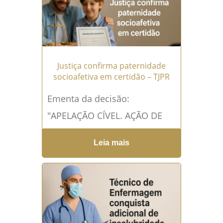
Justiça confirma paternidade
socioafetiva em certidão – TJPR
Ementa da decisão:
"APELAÇÃO CÍVEL. AÇÃO DE
RETIFICAÇÃO DE REGISTRO
Leia mais
PÚBLICO. RECONHECIMENTO
DE FILIAÇÃO SOCIOAFETIVA.
SENTENÇA DE PROCEDÊNCIA.
IRRESIGNAÇÃO MNISTÉRIO
PÚBLICO EM...
Leia mais →