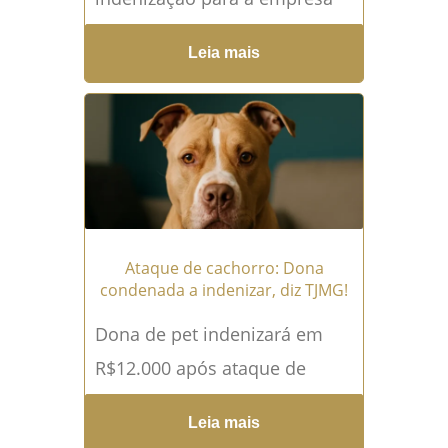
Ementa "EMBARGOS DE
Leia mais
DECLARAÇÃO. Embargos a
que se dá parcial provimento
para...
Leia mais →
Ataque de cachorro: Dona
condenada a indenizar, diz TJMG!
Dona de pet indenizará em
R$12.000 após ataque de
cachorro! Ementa "APELAÇÃO
Leia mais
CÍVEL. ATAQUE DE CÃO.