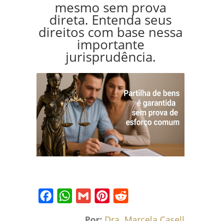
mesmo sem prova
direta. Entenda seus
direitos com base nessa
importante
jurisprudência.
Facebook
WhatsApp
Gmail
Pinterest
Reddit
Por:
Dra. Marcela Caselli