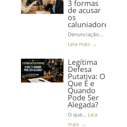
3 formas
de acusar
os
caluniadores
Denunciação...
Leia mais →
Legítima
Defesa
Putativa: O
Que É e
Quando
Pode Ser
Alegada?
O que...
Leia
mais →