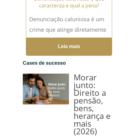
caracteriza e qual a pena?
Denunciação caluniosa é um
crime que atinge diretamente
a honra, a reputação e a
Leia mais
liberdade de uma pessoa
inocente. Embora muitos
Cases de sucesso
confundam...
Leia mais →
Morar
junto:
Direito a
pensão,
bens,
herança e
mais
(2026)