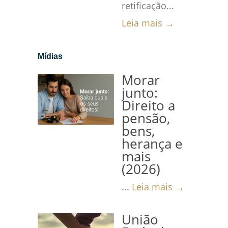
retificação...
Leia mais →
Mídias
Morar
junto:
Direito a
pensão,
bens,
herança e
mais
(2026)
...
Leia mais →
União