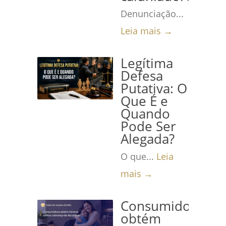
Denunciação...
Leia mais →
Legítima
Defesa
Putativa: O
Que É e
Quando
Pode Ser
Alegada?
O que...
Leia
mais →
Consumidora
obtém