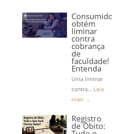
Consumidora
obtém
liminar
contra
cobrança
de
faculdade!
Entenda
Uma liminar
contra...
Leia
mais →
Registro
de Óbito:
Tudo o