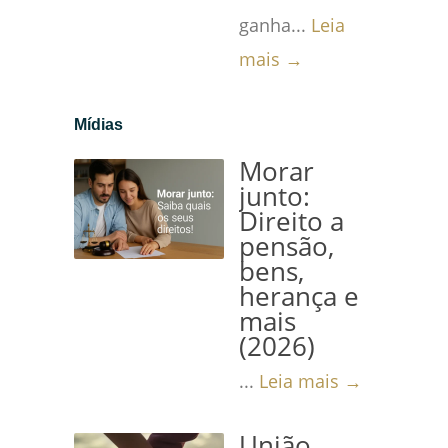
ganha...
Leia
mais →
Mídias
Morar
junto:
Direito a
pensão,
bens,
herança e
mais
(2026)
...
Leia mais →
União