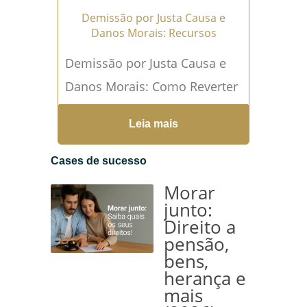
Demissão por Justa Causa e
Danos Morais: Recursos
Demissão por Justa Causa e
Danos Morais: Como Reverter
a Situação e Exigir Seus
Leia mais
Direitos na Justiça Ser
demitido por justa causa...
Cases de sucesso
Leia mais →
Morar
junto:
Direito a
pensão,
bens,
herança e
mais