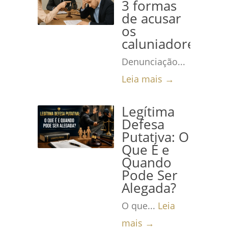
3 formas
de acusar
os
caluniadores
Denunciação...
Leia mais →
Legítima
Defesa
Putativa: O
Que É e
Quando
Pode Ser
Alegada?
O que...
Leia
mais →