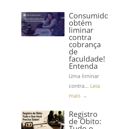
Consumidora
obtém
liminar
contra
cobrança
de
faculdade!
Entenda
Uma liminar
contra...
Leia
mais →
Registro
de Óbito:
Tudo o