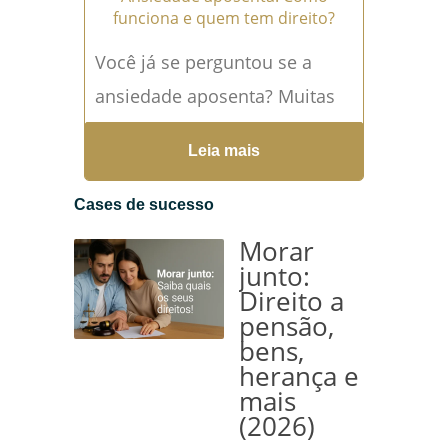
funciona e quem tem direito?
Você já se perguntou se a
ansiedade aposenta? Muitas
pessoas que sofrem com esse
Leia mais
transtorno enfrentam desafios
diários que podem impedir a
Cases de sucesso
realização...
Leia mais →
Morar
junto:
Direito a
pensão,
bens,
herança e
mais
(2026)