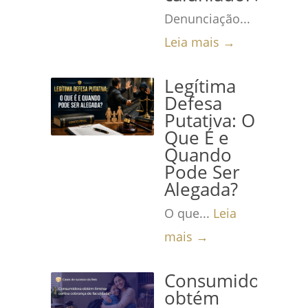
Denunciação...
Leia mais →
Legítima
Defesa
Putativa: O
Que É e
Quando
Pode Ser
Alegada?
O que...
Leia
mais →
Consumidora
obtém