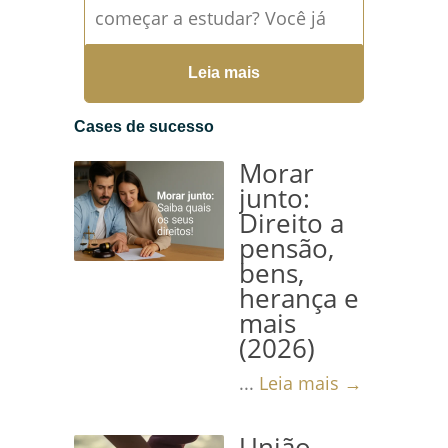
começar a estudar? Você já
ouviu falar sobre inteligência
Leia mais
artificial na advocacia? Seja
você um advogado experiente
Cases de sucesso
ou...
Leia mais →
Morar
junto:
Direito a
pensão,
bens,
herança e
mais
(2026)
...
Leia mais →
União