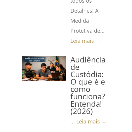
todos os
Detalhes! A
Medida
Protetiva de...
Leia mais →
Audiência
de
Custódia:
O que é e
como
funciona?
Entenda!
(2026)
...
Leia mais →