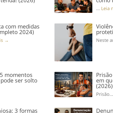
...
Leia 
ca com medidas
Violê
ompleto 2024)
protet
is →
Neste ar
: 5 momentos
Prisão
pode ser solto
em que
(2026)
Prisão..
iosa: 3 formas
Denunc