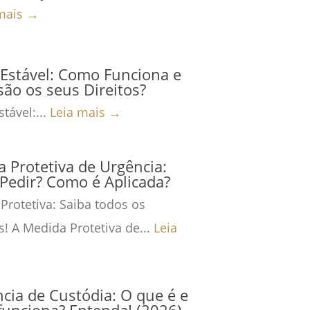
mais →
Estável: Como Funciona e
são os seus Direitos?
tável:...
Leia mais →
 Protetiva de Urgência:
Pedir? Como é Aplicada?
Protetiva: Saiba todos os
s! A Medida Protetiva de...
Leia
cia de Custódia: O que é e
unciona? Entenda! (2026)