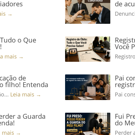
niadores
de acu
ais →
Denunci
: Tudo o Que
Regist
!
Você P
ia mais →
Registro
icação de
Pai co
o filho! Entenda
regist
ão...
Leia mais →
Pai cons
Perder a Guarda
Fui Pr
enda!
do Meu
a mais →
Perder 