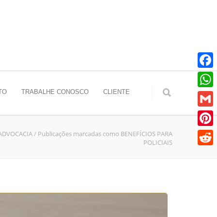
Faceb
TO
TRABALHE CONOSCO
CLIENTE
Whats
Gmail
 ADVOCACIA
/
Publicações marcadas como BENEFÍCIOS PARA
Pinter
POLICIAIS
Reddit