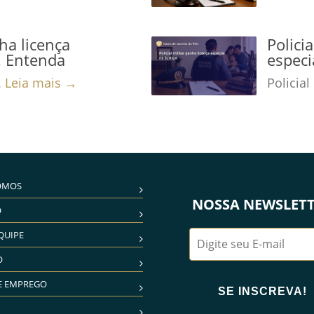
nha licença
Polici
a! Entenda
especi
.
Leia mais →
Policial
OMOS
NOSSA NEWSLET
O
QUIPE
O
E EMPREGO