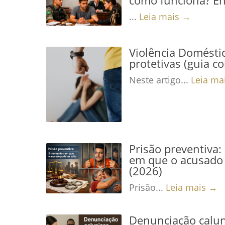
...
Leia mais →
Violência Domésti
protetivas (guia c
Neste artigo...
Leia ma
Prisão preventiva
em que o acusado 
(2026)
Prisão...
Leia mais →
Denunciação calun