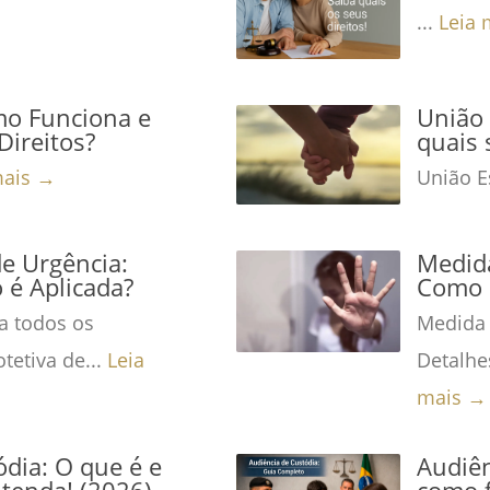
...
Leia 
mo Funciona e
União 
Direitos?
quais 
mais →
União Es
de Urgência:
Medida
é Aplicada?
Como 
a todos os
Medida 
tetiva de...
Leia
Detalhe
mais →
dia: O que é e
Audiên
tenda! (2026)
como f