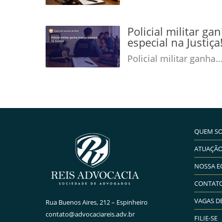
Policial militar ga
especial na Justiç
Policial militar ganha..
QUEM S
ATUAÇÃ
NOSSA E
CONTAT
VAGAS D
Rua Buenos Aires, 212 – Espinheiro
contato@advocaciareis.adv.br
FILIE-SE