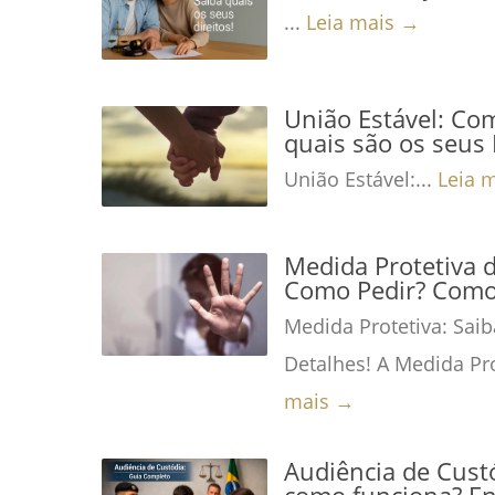
...
Leia mais →
União Estável: Co
quais são os seus 
União Estável:...
Leia 
Medida Protetiva 
Como Pedir? Como 
Medida Protetiva: Saib
Detalhes! A Medida Pro
mais →
Audiência de Custó
como funciona? En