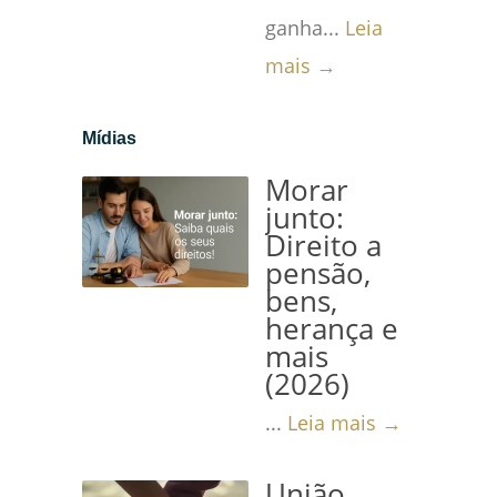
ganha...
Leia
mais →
Mídias
Morar
junto:
Direito a
pensão,
bens,
herança e
mais
(2026)
...
Leia mais →
União