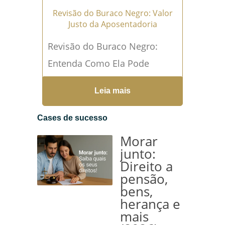
Revisão do Buraco Negro: Valor
Justo da Aposentadoria
Revisão do Buraco Negro:
Entenda Como Ela Pode
Beneficiar Sua Aposentadoria
Leia mais
A aposentadoria é um
momento importante na vida
Cases de sucesso
de qualquer trabalhador,...
Morar
Leia mais →
junto:
Direito a
pensão,
bens,
herança e
mais