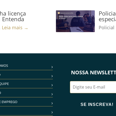
nha licença
Polici
a! Entenda
especi
.
Leia mais →
Policial
OMOS
NOSSA NEWSLET
O
QUIPE
O
E EMPREGO