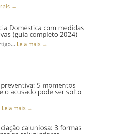
mais →
ncia Doméstica com medidas
ivas (guia completo 2024)
tigo...
Leia mais →
 preventiva: 5 momentos
 o acusado pode ser solto
.
Leia mais →
iação caluniosa: 3 formas
sar os caluniadores