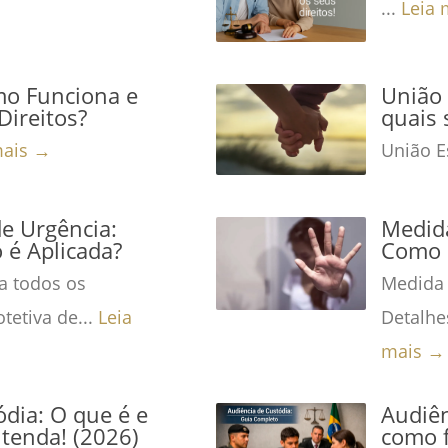
...
Leia 
mo Funciona e
União 
Direitos?
quais 
mais →
União Es
de Urgência:
Medida
é Aplicada?
Como 
a todos os
Medida 
tetiva de...
Leia
Detalhe
mais →
dia: O que é e
Audiên
tenda! (2026)
como f