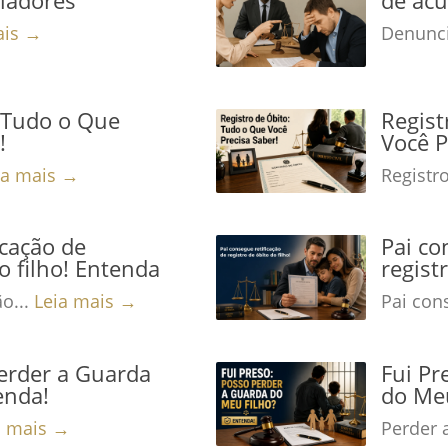
ais →
Denunci
: Tudo o Que
Regist
!
Você P
ia mais →
Registro
icação de
Pai co
o filho! Entenda
regist
ão...
Leia mais →
Pai cons
Perder a Guarda
Fui Pr
enda!
do Meu
a mais →
Perder 