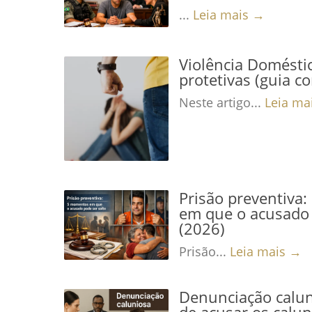
...
Leia mais →
Violência Domésti
protetivas (guia c
Neste artigo...
Leia ma
Prisão preventiva
em que o acusado 
(2026)
Prisão...
Leia mais →
Denunciação calun
de acusar os calu