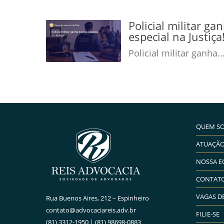
Policial militar ga
especial na Justiç
Policial militar ganha..
QUEM S
ATUAÇÃ
NOSSA E
CONTAT
VAGAS D
Rua Buenos Aires, 212 – Espinheiro
contato@advocaciareis.adv.br
FILIE-SE
(81) 3312-1950 | (81) 98698-0883