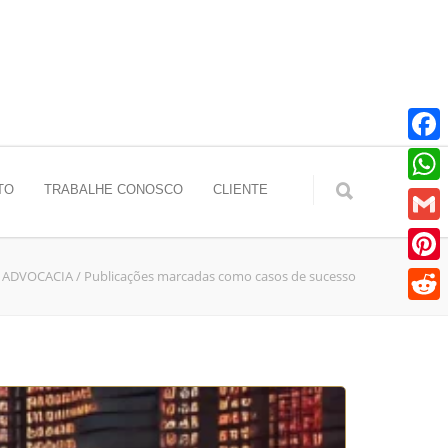
Faceb
TO
TRABALHE CONOSCO
CLIENTE
Whats
Gmail
S ADVOCACIA
/
Publicações marcadas como casos de sucesso
Pinter
Reddit