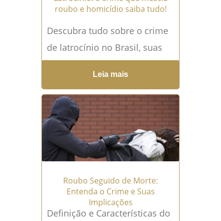
roubo e homicídio saiba tudo!
Descubra tudo sobre o crime
de latrocínio no Brasil, suas
consequências e como nosso
Leia mais
escritório de advocacia pode
ajudar a...
Leia mais →
Roubo Seguido de Morte:
Entenda o Crime e Suas
Implicações
Definição e Características do