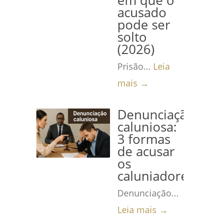
em que o
acusado
pode ser
solto
(2026)
Prisão...
Leia
mais →
Denunciação
caluniosa:
3 formas
de acusar
os
caluniadores
Denunciação...
Leia mais →