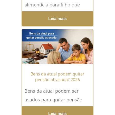
alimentícia para filho que
mora fora do Brasil? Filho que
Leia mais
mora fora do Brasil continua
tendo direito à...
Leia mais →
Bens da atual podem quitar
pensão atrasada? 2026
Bens da atual podem ser
usados para quitar pensão
atrasada? A possibilidade de
Leia mais