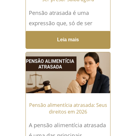
Pensão atrasada é uma
expressão que, só de ser
mencionada, já desperta
Leia mais
medo, insegurança e
inúmeras dúvidas,
especialmente quando
envolve a possibilidade...
Leia
mais →
Pensão alimentícia atrasada: Seus
direitos em 2026
A pensão alimentícia atrasada
é uma das principais