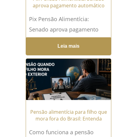
aprova pagamento automático
Pix Pensão Alimentícia:
Senado aprova pagamento
automático de pensão
Leia mais
atrasada Toda família que
depende de pensão
alimentícia conhece uma
angústia silenciosa: o...
Leia
mais →
Pensão alimentícia para filho que
mora fora do Brasil: Entenda
Como funciona a pensão