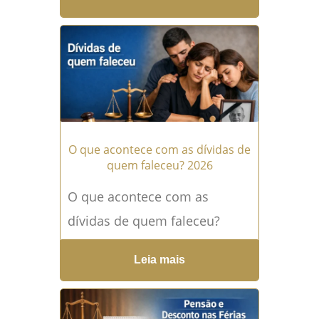
quitar pensão atrasada
utilizando bens da atual
companheira ou...
Leia mais
→
O que acontece com as dívidas de
quem faleceu? 2026
O que acontece com as
dívidas de quem faleceu?
Perder um ente querido já é
Leia mais
um momento extremamente
delicado. No entanto, além...
Leia mais →