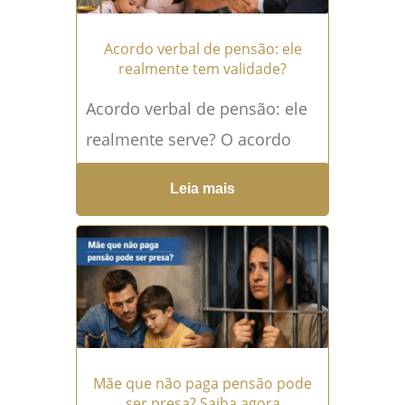
Acordo verbal de pensão: ele
realmente tem validade?
Acordo verbal de pensão: ele
realmente serve? O acordo
verbal de pensão é uma
Leia mais
situação extremamente
comum entre pais que se
separam...
Leia mais →
Mãe que não paga pensão pode
ser presa? Saiba agora