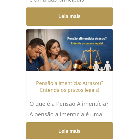
angústias para quem depende
Leia mais
desse valor para sobreviver —
e uma arma jurídica para...
Leia mais →
Pensão alimentícia: Atrasou?
Entenda os prazos legais!
O que é a Pensão Alimentícia?
A pensão alimentícia é uma
obrigação essencial no direito
Leia mais
de família, estabelecida para