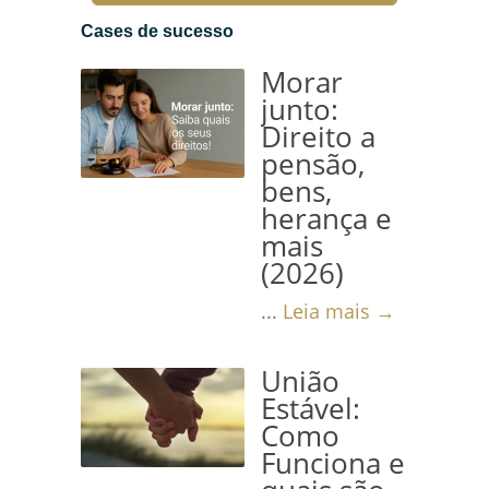
garantir o...
Leia mais →
Cases de sucesso
Morar
junto:
Direito a
pensão,
bens,
herança e
mais
(2026)
...
Leia mais →
União
Estável:
Como
Funciona e