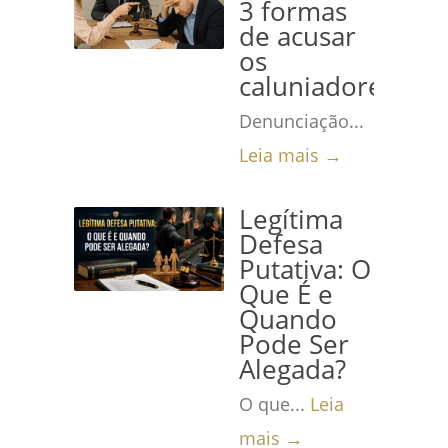
3 formas
de acusar
os
caluniadores
Denunciação...
Leia mais →
Legítima
Defesa
Putativa: O
Que É e
Quando
Pode Ser
Alegada?
O que...
Leia
mais →