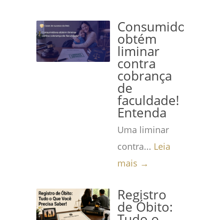
Consumidora
obtém
liminar
contra
cobrança
de
faculdade!
Entenda
Uma liminar
contra...
Leia
mais →
Registro
de Óbito:
Tudo o