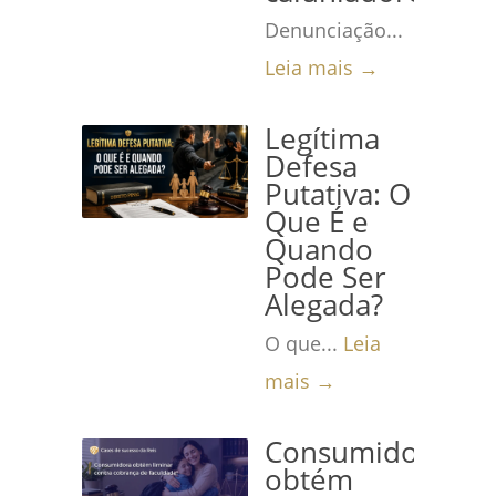
Denunciação...
Leia mais →
Legítima
Defesa
Putativa: O
Que É e
Quando
Pode Ser
Alegada?
O que...
Leia
mais →
Consumidora
obtém