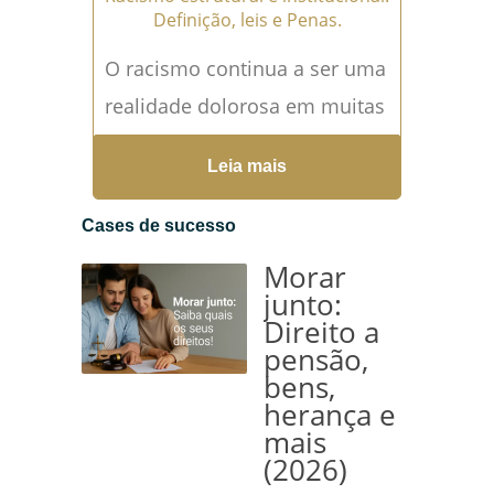
Definição, leis e Penas.
O racismo continua a ser uma
realidade dolorosa em muitas
sociedades, manifestando-se
Leia mais
de maneiras complexas que
vão além das interações
Cases de sucesso
individuais. No...
Leia mais →
Morar
junto:
Direito a
pensão,
bens,
herança e
mais
(2026)