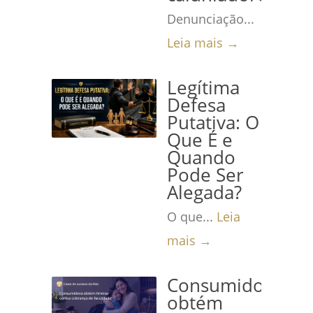
Denunciação...
Leia mais →
Legítima
Defesa
Putativa: O
Que É e
Quando
Pode Ser
Alegada?
O que...
Leia
mais →
Consumidora
obtém