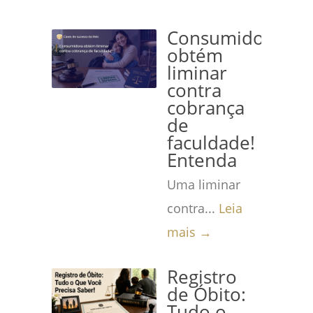
Consumidora
obtém
liminar
contra
cobrança
de
faculdade!
Entenda
Uma liminar
contra...
Leia
mais →
Registro
de Óbito:
Tudo o