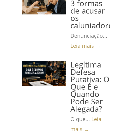
3 formas
de acusar
os
caluniadores
Denunciação...
Leia mais →
Legítima
Defesa
Putativa: O
Que É e
Quando
Pode Ser
Alegada?
O que...
Leia
mais →