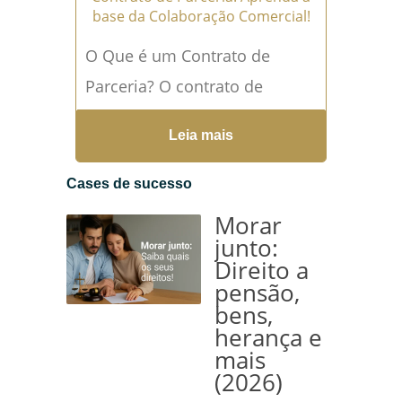
base da Colaboração Comercial!
O Que é um Contrato de
Parceria? O contrato de
parceria é o instrumento
Leia mais
jurídico utilizado para
formalizar a relação entre
Cases de sucesso
duas...
Leia mais →
Morar
junto:
Direito a
pensão,
bens,
herança e
mais
(2026)