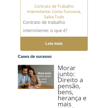
Contrato de Trabalho
Intermitente: Como Funciona,
Saiba Tudo
Contrato de trabalho
intermitente: o que é?
Contrato de trabalho
Leia mais
intermitente, uma inovação
trazida pela Reforma
Cases de sucesso
Trabalhista de 2017, é uma
Morar
modalidade...
Leia mais →
junto:
Direito a
pensão,
bens,
herança e
mais