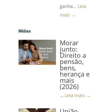
ganha...
Leia
mais →
Mídias
Morar
junto:
Direito a
pensão,
bens,
herança e
mais
(2026)
...
Leia mais →
União