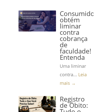
Consumidora
obtém
liminar
contra
cobrança
de
faculdade!
Entenda
Uma liminar
contra...
Leia
mais →
Registro
de Óbito:
Tudo o