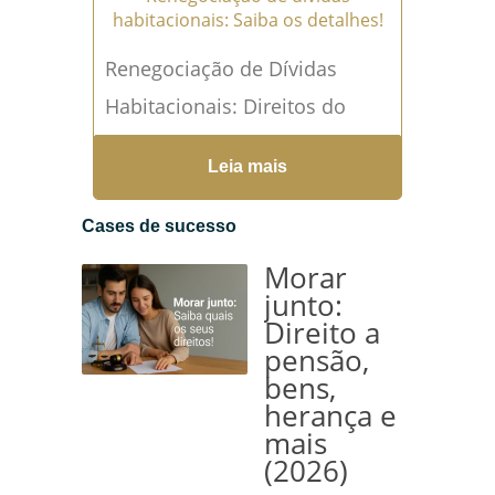
habitacionais: Saiba os detalhes!
Renegociação de Dívidas
Habitacionais: Direitos do
Consumidor e Procedimentos
Leia mais
O que é renegociação de
dívida habitacional?
Cases de sucesso
Renegociar a dívida
Morar
habitacional consiste em...
junto:
Direito a
Leia mais →
pensão,
bens,
herança e
mais
(2026)