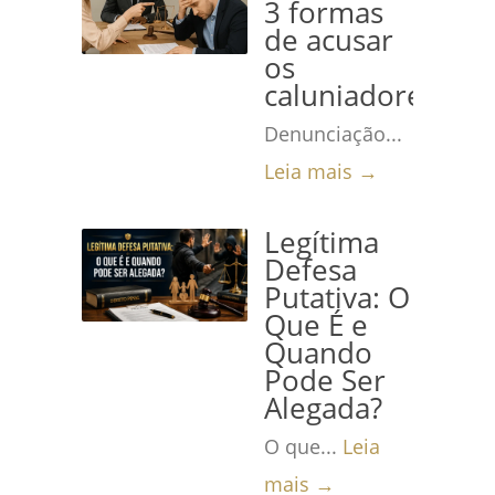
3 formas
de acusar
os
caluniadores
Denunciação...
Leia mais →
Legítima
Defesa
Putativa: O
Que É e
Quando
Pode Ser
Alegada?
O que...
Leia
mais →