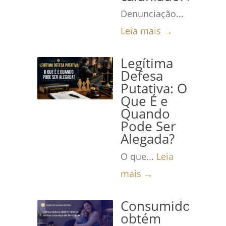
Denunciação...
Leia mais →
Legítima
Defesa
Putativa: O
Que É e
Quando
Pode Ser
Alegada?
O que...
Leia
mais →
Consumidora
obtém